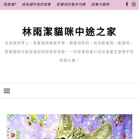
跳
我是誰?
成為貓中途的故事
認養前的基本功課
認養大貓咪
至
主
要
林雨潔貓咪中途之家
內
容
在這個世界上，每隻貓咪都是平等、都是特別的，你怎麼看待一隻貓咪，
那隻貓咪可能就會因你而有所改變，一份尊重和愛心往往會產生意想不到
的變化喔！