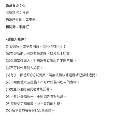
節育與否：否
健康狀況：良好
貓咪所在地：屏東市
預防針：未施打
■
認養人條件：
(1)經過家人或室友同意。(住宿學生不行)
(2)有經濟能力可以照顧貓咪，以及基本照護。
(3)必須是愛貓人，對貓咪要有耐心且不離不棄 。
(4)不可以代替別人認養。
(5)有((一個禮拜))的試養期，若無法與貓咪適應請把貓咪還我。
(6)不可關籠以及鏈貓，不可以給貓咪吃人的食物。
(7)男生必須服完兵役才能認養。
(8)不排斥養貓新手，不過請先做好功課。
(9)需接受定期追蹤，我不會無故打擾。
(10)請不要抱著好玩的心態養貓。