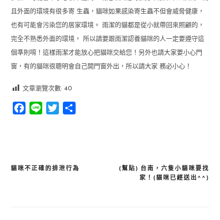
且外面的環境有很多寄 生蟲，貓咪如果感染寄生蟲不但會威脅健康，
也有可能會污染您的居家環境。 雨潔的貓都是從小就帶回來照顧的，
完全不熟悉外面的環境， 所以請要跟雨潔認養貓咪的人一定要遵守這
個準則唷！這樣雨潔才能放心把貓咪交給您！另外也請大家要小心門
窗，有的貓咪很聰明會自己開門窗外出，所以請大家 務必小心！
文章瀏覽次數:
40
Facebook
Line
Twitter
分
享
貓咪不正確的排泄行為
(幫貼) 台南，六隻小貓咪要找
文
家！(貓咪已經送出^^)
章
導
覽