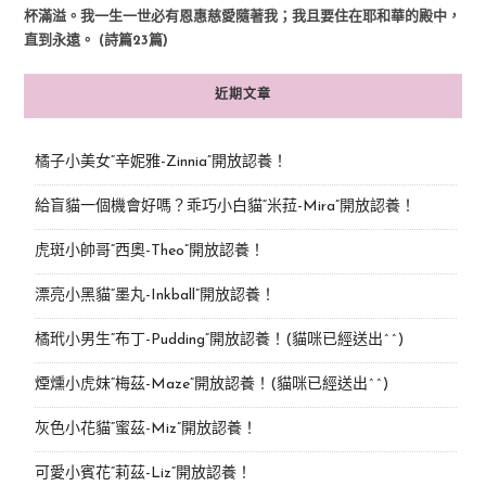
杯滿溢。我一生一世必有恩惠慈愛隨著我；我且要住在耶和華的殿中，
直到永遠。 (詩篇23篇)
近期文章
橘子小美女“辛妮雅-Zinnia”開放認養！
給盲貓一個機會好嗎？乖巧小白貓“米菈-Mira”開放認養！
虎斑小帥哥“西奧-Theo”開放認養！
漂亮小黑貓“墨丸-Inkball”開放認養！
橘玳小男生“布丁-Pudding”開放認養！(貓咪已經送出^^)
煙燻小虎妹“梅茲-Maze”開放認養！(貓咪已經送出^^)
灰色小花貓“蜜茲-Miz”開放認養！
可愛小賓花“莉茲-Liz”開放認養！