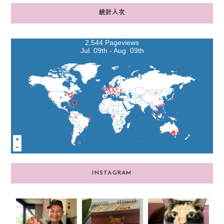
統計人次
2,544 Pageviews
Jul. 09th - Aug. 09th
INSTAGRAM