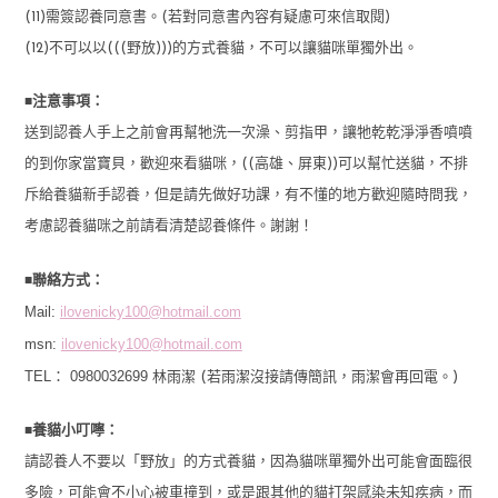
(11)需簽認養同意書。(若對同意書內容有疑慮可來信取閱)
(12)不可以以(((野放)))的方式養貓，不可以讓貓咪單獨外出。
■
注意事項：
送到認養人手上之前會再幫牠洗一次澡、剪指甲，讓牠乾乾淨淨香噴噴
的到你家當寶貝，歡迎來看貓咪，((高雄、屏東))可以幫忙送貓，不排
斥給養貓新手認養，但是請先做好功課，有不懂的地方歡迎隨時問我，
考慮認養貓咪之前請看清楚認養條件。謝謝！
■
聯絡方式：
Mail:
ilovenicky100@hotmail.com
msn:
ilovenicky100@hotmail.com
TEL： 0980032699
林雨潔 (若雨潔沒接請傳簡訊，雨潔會再回電。)
■
養貓小叮嚀：
請認養人不要以「野放」的方式養貓，因為貓咪單獨外出可能會面臨很
多險，可能會不小心被車撞到，或是跟其他的貓打架感染未知疾病，而