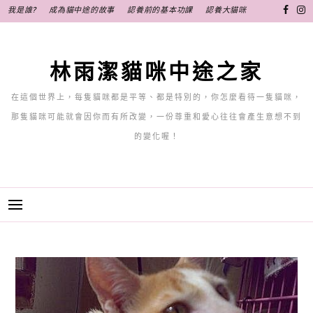
跳
我是誰?
成為貓中途的故事
認養前的基本功課
認養大貓咪
至
主
要
林雨潔貓咪中途之家
內
容
在這個世界上，每隻貓咪都是平等、都是特別的，你怎麼看待一隻貓咪，
那隻貓咪可能就會因你而有所改變，一份尊重和愛心往往會產生意想不到
的變化喔！