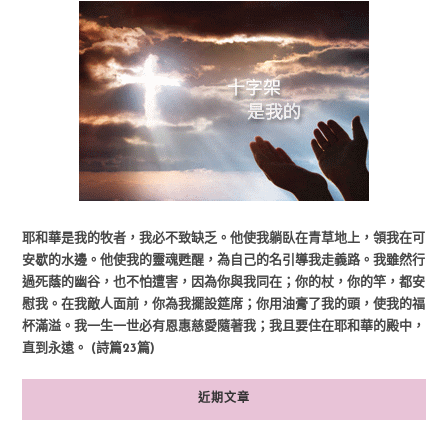
耶和華是我的牧者，我必不致缺乏。他使我躺臥在青草地上，領我在可
安歇的水邊。他使我的靈魂甦醒，為自己的名引導我走義路。我雖然行
過死蔭的幽谷，也不怕遭害，因為你與我同在；你的杖，你的竿，都安
慰我。在我敵人面前，你為我擺設筵席；你用油膏了我的頭，使我的福
杯滿溢。我一生一世必有恩惠慈愛隨著我；我且要住在耶和華的殿中，
直到永遠。 (詩篇23篇)
近期文章