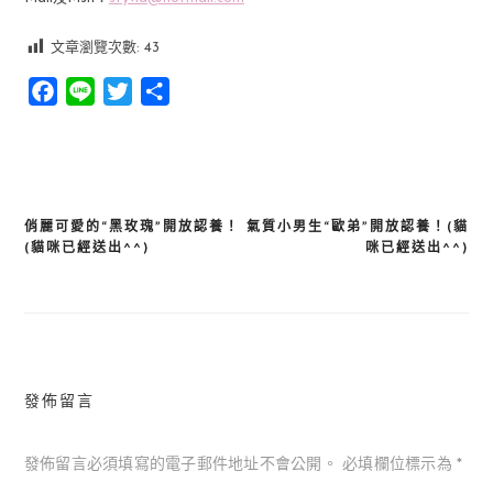
文章瀏覽次數:
43
Facebook
Line
Twitter
分
享
俏麗可愛的“黑玫瑰”開放認養！
氣質小男生“歐弟”開放認養！(貓
文
(貓咪已經送出^^)
咪已經送出^^)
章
導
覽
發佈留言
發佈留言必須填寫的電子郵件地址不會公開。
必填欄位標示為
*