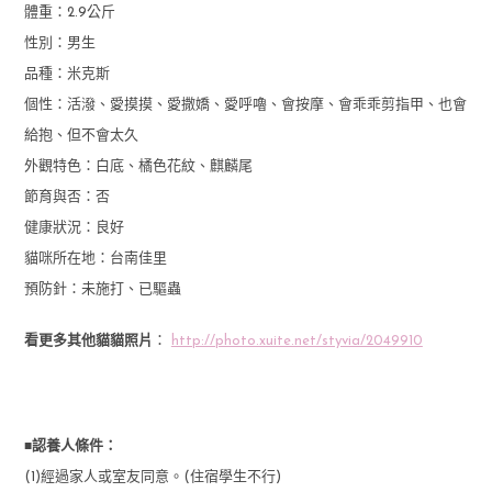
體重：2.9公斤
性別：男生
品種：米克斯
個性：活潑、愛摸摸、愛撒嬌、愛呼嚕、會按摩、會乖乖剪指甲、也會
給抱、但不會太久
外觀特色：白底、橘色花紋、麒麟尾
節育與否：否
健康狀況：良好
貓咪所在地：台南佳里
預防針：未施打、已驅蟲
看更多其他貓貓照片
：
http://photo.xuite.net/styvia/2049910
■
認養人條件：
(1)經過家人或室友同意。(住宿學生不行)