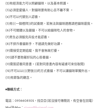
(2)有經濟能力可以照顧貓咪，以及基本照護。
(3)必須是愛貓人，對貓咪要有耐心且不離不棄 。
(4)不可以代替別人認養。
(5)有((一個禮拜))的試養期，若無法與貓咪適應請把貓咪還我。
(6)不可關籠以及鏈貓，不可以給貓咪吃人的食物。
(7)男生必須服完兵役才能認養。
(8)不排斥養貓新手，不過請先做好功課。
(9)需接受定期追蹤，我不會無故打擾。
(10)請不要抱著好玩的心態養貓。
(11)需簽認養同意書。(若對同意書內容有疑慮可來信取閱)
(12)不可以以(((野放)))的方式養貓，不可以讓貓咪單獨外出。
(13)有節紮的觀念。
■
聯絡方式：
電話：0936608502，找亞亞(若沒接可傳簡訊，有空會在回電）
Mail及Msn：
styvia@hotmail.com