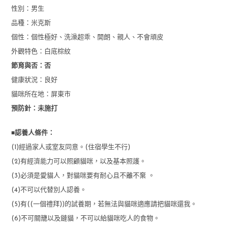
性別：男生
品種：米克斯
個性：個性極好、洗澡超乖、開朗、親人、不會頑皮
外觀特色：白底棕紋
節育與否：否
健康狀況：良好
貓咪所在地：屏東市
預防針：未施打
■
認養人條件：
(1)經過家人或室友同意。(住宿學生不行)
(2)有經濟能力可以照顧貓咪，以及基本照護。
(3)必須是愛貓人，對貓咪要有耐心且不離不棄 。
(4)不可以代替別人認養。
(5)有((一個禮拜))的試養期，若無法與貓咪適應請把貓咪還我。
(6)不可關籠以及鏈貓，不可以給貓咪吃人的食物。