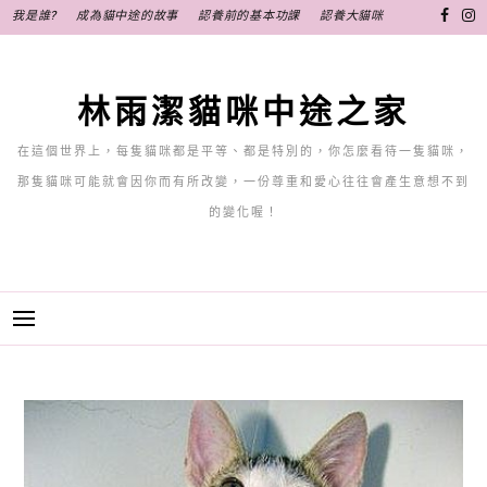
跳
我是誰?
成為貓中途的故事
認養前的基本功課
認養大貓咪
至
主
要
林雨潔貓咪中途之家
內
容
在這個世界上，每隻貓咪都是平等、都是特別的，你怎麼看待一隻貓咪，
那隻貓咪可能就會因你而有所改變，一份尊重和愛心往往會產生意想不到
的變化喔！