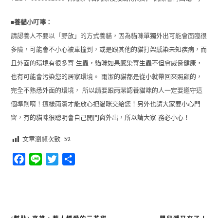
■
養貓小叮嚀：
請認養人不要以「野放」的方式養貓，因為貓咪單獨外出可能會面臨很
多險，可能會不小心被車撞到，或是跟其他的貓打架感染未知疾病，而
且外面的環境有很多寄 生蟲，貓咪如果感染寄生蟲不但會威脅健康，
也有可能會污染您的居家環境。 雨潔的貓都是從小就帶回來照顧的，
完全不熟悉外面的環境， 所以請要跟雨潔認養貓咪的人一定要遵守這
個準則唷！這樣雨潔才能放心把貓咪交給您！另外也請大家要小心門
窗，有的貓咪很聰明會自己開門窗外出，所以請大家 務必小心！
文章瀏覽次數:
52
Facebook
Line
Twitter
分
享