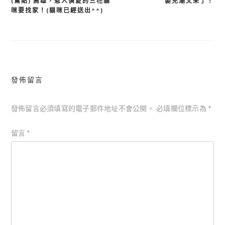
(幫貼) 高雄，惹人憐愛的三花貓
嬰兒潮又來了！
文
咪要找家！(貓咪已經送出^^)
章
導
覽
發佈留言
發佈留言必須填寫的電子郵件地址不會公開。
必填欄位標示為
*
留言
*