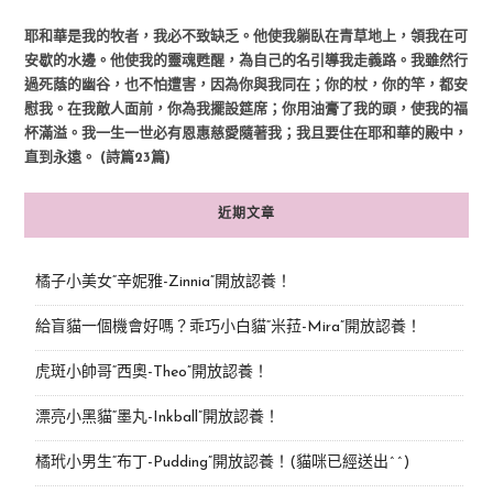
耶和華是我的牧者，我必不致缺乏。他使我躺臥在青草地上，領我在可
安歇的水邊。他使我的靈魂甦醒，為自己的名引導我走義路。我雖然行
過死蔭的幽谷，也不怕遭害，因為你與我同在；你的杖，你的竿，都安
慰我。在我敵人面前，你為我擺設筵席；你用油膏了我的頭，使我的福
杯滿溢。我一生一世必有恩惠慈愛隨著我；我且要住在耶和華的殿中，
直到永遠。 (詩篇23篇)
近期文章
橘子小美女“辛妮雅-Zinnia”開放認養！
給盲貓一個機會好嗎？乖巧小白貓“米菈-Mira”開放認養！
虎斑小帥哥“西奧-Theo”開放認養！
漂亮小黑貓“墨丸-Inkball”開放認養！
橘玳小男生“布丁-Pudding”開放認養！(貓咪已經送出^^)