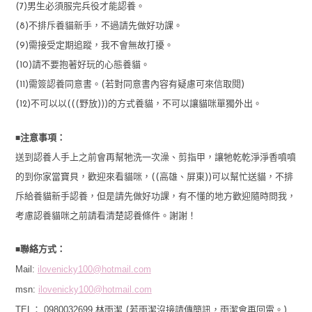
(7)男生必須服完兵役才能認養。
(8)不排斥養貓新手，不過請先做好功課。
(9)需接受定期追蹤，我不會無故打擾。
(10)請不要抱著好玩的心態養貓。
(11)需簽認養同意書。(若對同意書內容有疑慮可來信取閱)
(12)不可以以(((野放)))的方式養貓，不可以讓貓咪單獨外出。
■
注意事項：
送到認養人手上之前會再幫牠洗一次澡、剪指甲，讓牠乾乾淨淨香噴噴
的到你家當寶貝，歡迎來看貓咪，((高雄、屏東))可以幫忙送貓，不排
斥給養貓新手認養，但是請先做好功課，有不懂的地方歡迎隨時問我，
考慮認養貓咪之前請看清楚認養條件。謝謝！
■
聯絡方式：
Mail:
ilovenicky100@hotmail.com
msn:
ilovenicky100@hotmail.com
TEL： 0980032699
林雨潔 (若雨潔沒接請傳簡訊，雨潔會再回電。)