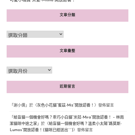
可愛小橘寶”米夏-Misha”開放認養！
文章分類
文章彙整
近期留言
「
謝小儒
」於〈
灰色小花貓“蜜茲-Miz”開放認養！
〉發佈留言
「
給盲貓一個機會好嗎？乖巧小白貓“米菈-Mira”開放認養！ – 林雨
潔貓咪中途之家
」於〈
給盲貓一個機會好嗎？溫柔小太陽“路莫斯-
Lumos”開放認養！(貓咪已經送出^^)
〉發佈留言