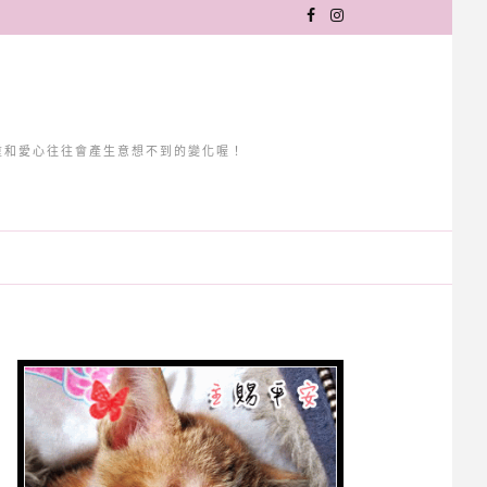
重和愛心往往會產生意想不到的變化喔！