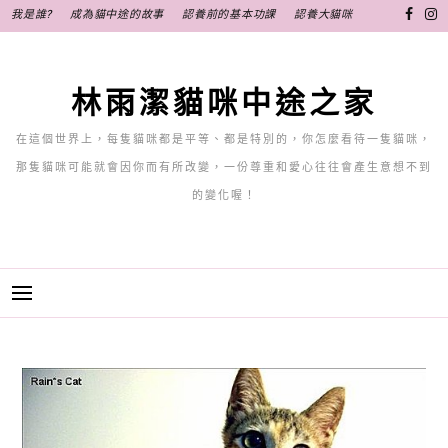
跳
我是誰?
成為貓中途的故事
認養前的基本功課
認養大貓咪
至
主
要
林雨潔貓咪中途之家
內
容
在這個世界上，每隻貓咪都是平等、都是特別的，你怎麼看待一隻貓咪，
那隻貓咪可能就會因你而有所改變，一份尊重和愛心往往會產生意想不到
的變化喔！