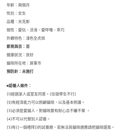
年齡：兩個月
性別：女生
品種：米克斯
個性：愛玩、活潑、愛呼嚕、乖巧
外觀特色：淺色全虎斑
節育與否：否
健康狀況：良好
貓咪所在地：屏東市
預防針：未施打
■
認養人條件：
(1)經過家人或室友同意。(住宿學生不行)
(2)有經濟能力可以照顧貓咪，以及基本照護。
(3)必須是愛貓人，對貓咪要有耐心且不離不棄 。
(4)不可以代替別人認養。
(5)有((一個禮拜))的試養期，若無法與貓咪適應請把貓咪還我。