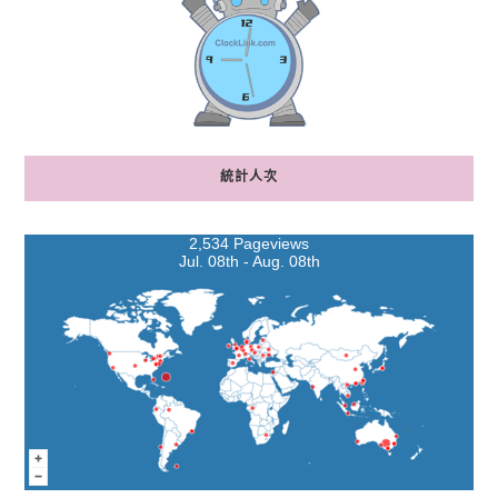
統計人次
2,534 Pageviews
Jul. 08th - Aug. 08th