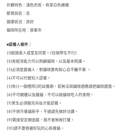
外觀特色：
淺色虎斑、有穿白色襪襪
節育與否：
否
健康狀況：
良好
貓咪所在地：屏東市
■
認養人條件：
(1)經過家人或室友同意。(住宿學生不行)
(2)有經濟能力可以照顧貓咪，以及基本照護。
(3)必須是愛貓人，對貓咪要有耐心且不離不棄 。
(4)不可以代替別人認養。
(5)有((一個禮拜))的試養期，若無法與貓咪適應請把貓咪還我。
(6)不可關籠以及鏈貓，不可以給貓咪吃人的食物。
(7)男生必須服完兵役才能認養。
(8)不排斥養貓新手，不過請先做好功課。
(9)需接受定期追蹤，我不會無故打擾。
(10)請不要抱著好玩的心態養貓。