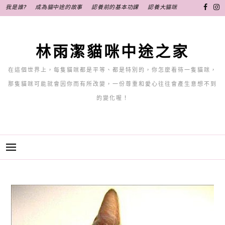
跳
我是誰?
成為貓中途的故事
認養前的基本功課
認養大貓咪
至
主
要
林雨潔貓咪中途之家
內
容
在這個世界上，每隻貓咪都是平等、都是特別的，你怎麼看待一隻貓咪，
那隻貓咪可能就會因你而有所改變，一份尊重和愛心往往會產生意想不到
的變化喔！