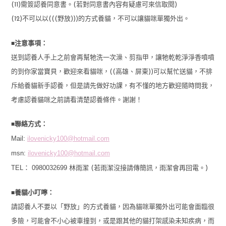
(11)需簽認養同意書。(若對同意書內容有疑慮可來信取閱)
(12)不可以以(((野放)))的方式養貓，不可以讓貓咪單獨外出。
■
注意事項：
送到認養人手上之前會再幫牠洗一次澡、剪指甲，讓牠乾乾淨淨香噴噴
的到你家當寶貝，歡迎來看貓咪，((高雄、屏東))可以幫忙送貓，不排
斥給養貓新手認養，但是請先做好功課，有不懂的地方歡迎隨時問我，
考慮認養貓咪之前請看清楚認養條件。謝謝！
■
聯絡方式：
Mail:
ilovenicky100@hotmail.com
msn:
ilovenicky100@hotmail.com
TEL： 0980032699
林雨潔 (若雨潔沒接請傳簡訊，雨潔會再回電。)
■
養貓小叮嚀：
請認養人不要以「野放」的方式養貓，因為貓咪單獨外出可能會面臨很
多險，可能會不小心被車撞到，或是跟其他的貓打架感染未知疾病，而