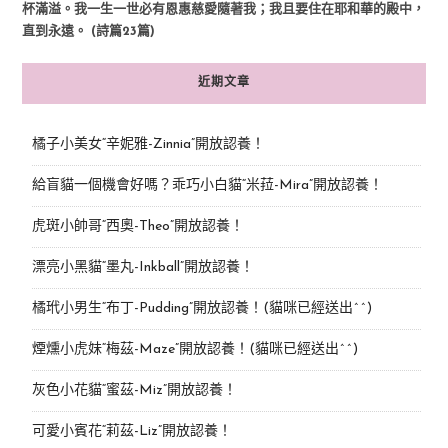
杯滿溢。我一生一世必有恩惠慈愛隨著我；我且要住在耶和華的殿中，
直到永遠。 (詩篇23篇)
近期文章
橘子小美女“辛妮雅-Zinnia”開放認養！
給盲貓一個機會好嗎？乖巧小白貓“米菈-Mira”開放認養！
虎斑小帥哥“西奧-Theo”開放認養！
漂亮小黑貓“墨丸-Inkball”開放認養！
橘玳小男生“布丁-Pudding”開放認養！(貓咪已經送出^^)
煙燻小虎妹“梅茲-Maze”開放認養！(貓咪已經送出^^)
灰色小花貓“蜜茲-Miz”開放認養！
可愛小賓花“莉茲-Liz”開放認養！