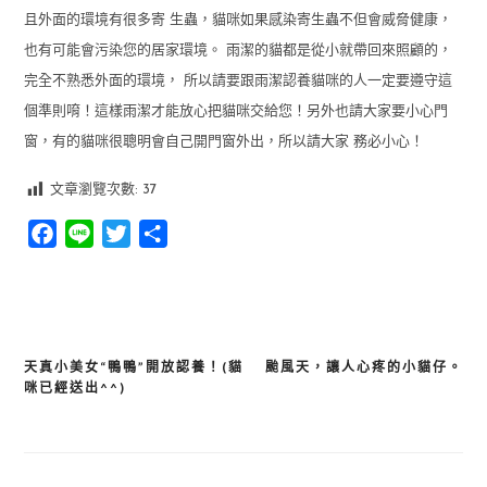
且外面的環境有很多寄 生蟲，貓咪如果感染寄生蟲不但會威脅健康，
也有可能會污染您的居家環境。 雨潔的貓都是從小就帶回來照顧的，
完全不熟悉外面的環境， 所以請要跟雨潔認養貓咪的人一定要遵守這
個準則唷！這樣雨潔才能放心把貓咪交給您！另外也請大家要小心門
窗，有的貓咪很聰明會自己開門窗外出，所以請大家 務必小心！
文章瀏覽次數:
37
Facebook
Line
Twitter
分
享
天真小美女“鴨鴨”開放認養！(貓
颱風天，讓人心疼的小貓仔。
文
咪已經送出^^)
章
導
覽