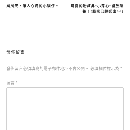
颱風天，讓人心疼的小貓仔。
可愛的粉紅鼻“小背心”開放認
文
養！(貓咪已經送出^^)
章
導
覽
發佈留言
發佈留言必須填寫的電子郵件地址不會公開。
必填欄位標示為
*
留言
*