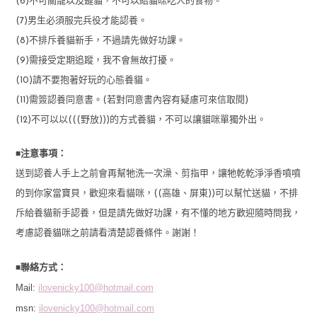
(6)不可關籠以及鏈貓，不可以給貓咪吃人的食物。
(7)男生必須服完兵役才能認養。
(8)不排斥養貓新手，不過請先做好功課。
(9)需接受定期追蹤，我不會無故打擾。
(10)請不要抱著好玩的心態養貓。
(11)需簽認養同意書。(若對同意書內容有疑慮可來信取閱)
(12)不可以以(((野放)))的方式養貓，不可以讓貓咪單獨外出。
■
注意事項：
送到認養人手上之前會再幫牠洗一次澡、剪指甲，讓牠乾乾淨淨香噴噴
的到你家當寶貝，歡迎來看貓咪，((高雄、屏東))可以幫忙送貓，不排
斥給養貓新手認養，但是請先做好功課，有不懂的地方歡迎隨時問我，
考慮認養貓咪之前請看清楚認養條件。謝謝！
■
聯絡方式：
Mail:
ilovenicky100@hotmail.com
msn:
ilovenicky100@hotmail.com