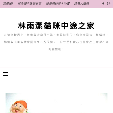
跳
我是誰?
成為貓中途的故事
認養前的基本功課
認養大貓咪
至
主
要
林雨潔貓咪中途之家
內
容
在這個世界上，每隻貓咪都是平等、都是特別的，你怎麼看待一隻貓咪，
那隻貓咪可能就會因你而有所改變，一份尊重和愛心往往會產生意想不到
的變化喔！