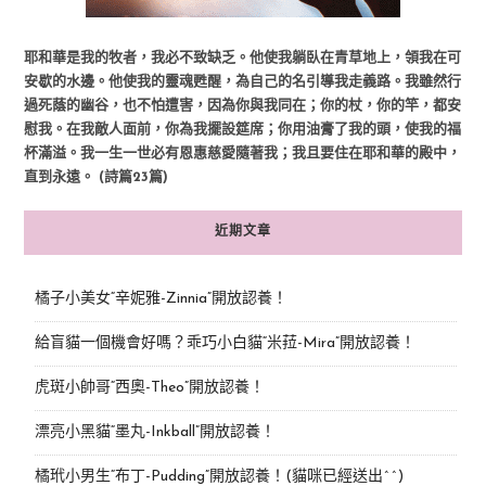
耶和華是我的牧者，我必不致缺乏。他使我躺臥在青草地上，領我在可
安歇的水邊。他使我的靈魂甦醒，為自己的名引導我走義路。我雖然行
過死蔭的幽谷，也不怕遭害，因為你與我同在；你的杖，你的竿，都安
慰我。在我敵人面前，你為我擺設筵席；你用油膏了我的頭，使我的福
杯滿溢。我一生一世必有恩惠慈愛隨著我；我且要住在耶和華的殿中，
直到永遠。 (詩篇23篇)
近期文章
橘子小美女“辛妮雅-Zinnia”開放認養！
給盲貓一個機會好嗎？乖巧小白貓“米菈-Mira”開放認養！
虎斑小帥哥“西奧-Theo”開放認養！
漂亮小黑貓“墨丸-Inkball”開放認養！
橘玳小男生“布丁-Pudding”開放認養！(貓咪已經送出^^)