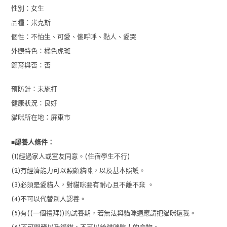
性別：
女生
品種：米克斯
個性：
不怕生、可愛、傻呼呼、黏人、愛哭
外觀特色：
橘色虎斑
節育與否：
否
預防針：未施打
健康狀況：
良好
貓咪所在地：屏東市
■
認養人條件：
(1)經過家人或室友同意。(住宿學生不行)
(2)有經濟能力可以照顧貓咪，以及基本照護。
(3)必須是愛貓人，對貓咪要有耐心且不離不棄 。
(4)不可以代替別人認養。
(5)有((一個禮拜))的試養期，若無法與貓咪適應請把貓咪還我。