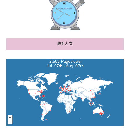
統計人次
2,583 Pageviews
Jul. 07th - Aug. 07th