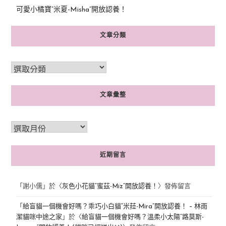
可愛小橘寶”米夏-Misha”開放認養！
文章分類
文章彙整
近期留言
「
謝小儒
」於〈
灰色小花貓“蜜茲-Miz”開放認養！
〉發佈留言
「
給盲貓一個機會好嗎？乖巧小白貓“米菈-Mira”開放認養！ – 林雨
潔貓咪中途之家
」於〈
給盲貓一個機會好嗎？溫柔小太陽“路莫斯-