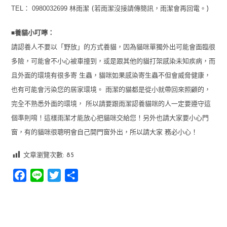
TEL： 0980032699
林雨潔 (若雨潔沒接請傳簡訊，雨潔會再回電。)
■
養貓小叮嚀：
請認養人不要以「野放」的方式養貓，因為貓咪單獨外出可能會面臨很
多險，可能會不小心被車撞到，或是跟其他的貓打架感染未知疾病，而
且外面的環境有很多寄 生蟲，貓咪如果感染寄生蟲不但會威脅健康，
也有可能會污染您的居家環境。 雨潔的貓都是從小就帶回來照顧的，
完全不熟悉外面的環境， 所以請要跟雨潔認養貓咪的人一定要遵守這
個準則唷！這樣雨潔才能放心把貓咪交給您！另外也請大家要小心門
窗，有的貓咪很聰明會自己開門窗外出，所以請大家 務必小心！
文章瀏覽次數:
85
Facebook
Line
Twitter
分
享