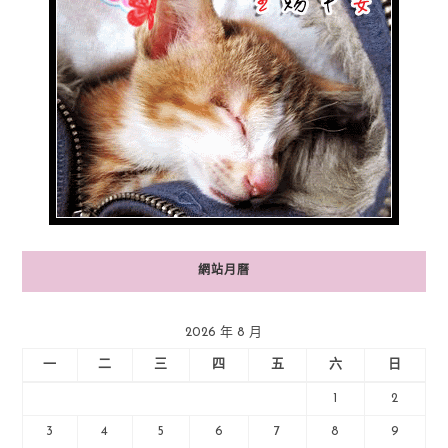
網站月曆
2026 年 8 月
一
二
三
四
五
六
日
1
2
3
4
5
6
7
8
9