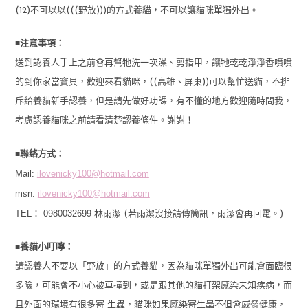
(12)不可以以(((野放)))的方式養貓，不可以讓貓咪單獨外出。
■
注意事項：
送到認養人手上之前會再幫牠洗一次澡、剪指甲，讓牠乾乾淨淨香噴噴
的到你家當寶貝，歡迎來看貓咪，((高雄、屏東))可以幫忙送貓，不排
斥給養貓新手認養，但是請先做好功課，有不懂的地方歡迎隨時問我，
考慮認養貓咪之前請看清楚認養條件。謝謝！
■
聯絡方式：
Mail:
ilovenicky100@hotmail.com
msn:
ilovenicky100@hotmail.com
TEL： 0980032699
林雨潔 (若雨潔沒接請傳簡訊，雨潔會再回電。)
■
養貓小叮嚀：
請認養人不要以「野放」的方式養貓，因為貓咪單獨外出可能會面臨很
多險，可能會不小心被車撞到，或是跟其他的貓打架感染未知疾病，而
且外面的環境有很多寄 生蟲，貓咪如果感染寄生蟲不但會威脅健康，