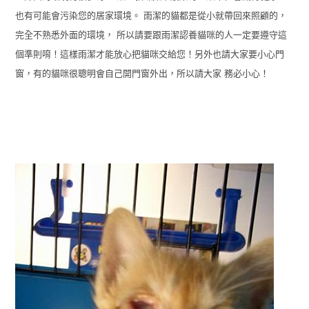
也有可能會污染您的居家環境。 雨潔的貓都是從小就帶回來照顧的，
完全不熟悉外面的環境， 所以請要跟雨潔認養貓咪的人一定要遵守這
個準則唷！這樣雨潔才能放心把貓咪交給您！另外也請大家要小心門
窗，有的貓咪很聰明會自己開門窗外出，所以請大家 務必小心！