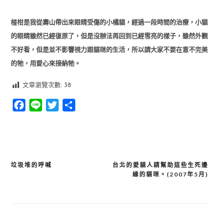
椪柑是我從壽山帶出來眼睛受傷的小橘貓，經過一段時間的治療，小貓
的眼睛雖然已經復原了，但是沒辦法再回到已經雪亮的樣子，雖然外觀
不好看，但是並不影響視力跟貓咪的生活，所以請大家不要在意不完美
的牠，用愛心來接納牠。
文章瀏覽次數:
38
Facebook
Line
Twitter
分
享
垃圾堆的呼喊
台北的愛貓人請幫助這些生死邊
文
緣的貓咪。(2007年5月)
章
導
覽