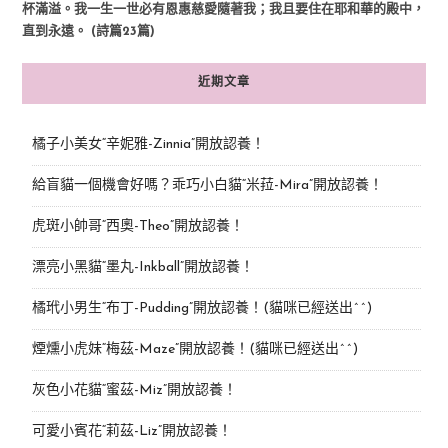
杯滿溢。我一生一世必有恩惠慈愛隨著我；我且要住在耶和華的殿中，
直到永遠。 (詩篇23篇)
近期文章
橘子小美女“辛妮雅-Zinnia”開放認養！
給盲貓一個機會好嗎？乖巧小白貓“米菈-Mira”開放認養！
虎斑小帥哥“西奧-Theo”開放認養！
漂亮小黑貓“墨丸-Inkball”開放認養！
橘玳小男生“布丁-Pudding”開放認養！(貓咪已經送出^^)
煙燻小虎妹“梅茲-Maze”開放認養！(貓咪已經送出^^)
灰色小花貓“蜜茲-Miz”開放認養！
可愛小賓花“莉茲-Liz”開放認養！