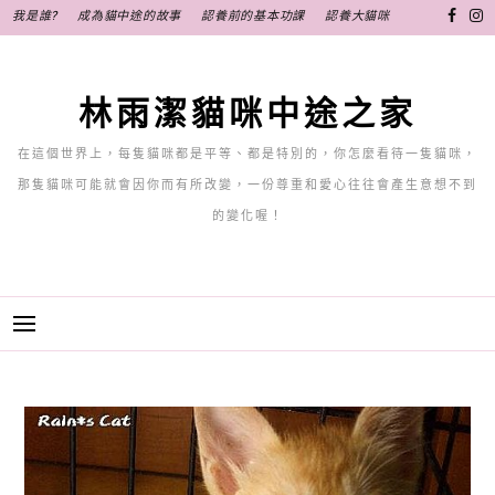
跳
我是誰?
成為貓中途的故事
認養前的基本功課
認養大貓咪
至
主
要
林雨潔貓咪中途之家
內
容
在這個世界上，每隻貓咪都是平等、都是特別的，你怎麼看待一隻貓咪，
那隻貓咪可能就會因你而有所改變，一份尊重和愛心往往會產生意想不到
的變化喔！