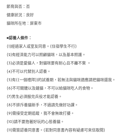
節育與否：否
健康狀況：良好
貓咪所在地：屏東市
■
認養人條件：
(1)經過家人或室友同意。(住宿學生不行)
(2)有經濟能力可以照顧貓咪，以及基本照護。
(3)必須是愛貓人，對貓咪要有耐心且不離不棄 。
(4)不可以代替別人認養。
(5)有((一個禮拜))的試養期，若無法與貓咪適應請把貓咪還我。
(6)不可關籠以及鏈貓，不可以給貓咪吃人的食物。
(7)男生必須服完兵役才能認養。
(8)不排斥養貓新手，不過請先做好功課。
(9)需接受定期追蹤，我不會無故打擾。
(10)請不要抱著好玩的心態養貓。
(11)需簽認養同意書。(若對同意書內容有疑慮可來信取閱)