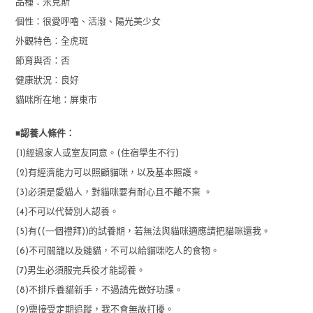
品種：米克斯
個性：很愛呼嚕、活潑、陽光美少女
外觀特色：全虎斑
節育與否：否
健康狀況：良好
貓咪所在地：屏東市
■
認養人條件：
(1)經過家人或室友同意。(住宿學生不行)
(2)有經濟能力可以照顧貓咪，以及基本照護。
(3)必須是愛貓人，對貓咪要有耐心且不離不棄 。
(4)不可以代替別人認養。
(5)有((一個禮拜))的試養期，若無法與貓咪適應請把貓咪還我。
(6)不可關籠以及鏈貓，不可以給貓咪吃人的食物。
(7)男生必須服完兵役才能認養。
(8)不排斥養貓新手，不過請先做好功課。
(9)需接受定期追蹤，我不會無故打擾。