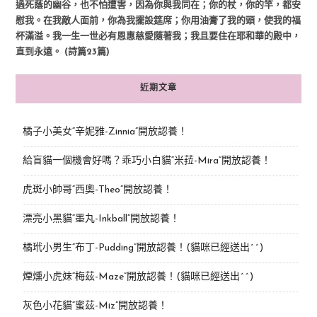
過死蔭的幽谷，也不怕遭害，因為你與我同在；你的杖，你的竿，都安
慰我。在我敵人面前，你為我擺設筵席；你用油膏了我的頭，使我的福
杯滿溢。我一生一世必有恩惠慈愛隨著我；我且要住在耶和華的殿中，
直到永遠。 (詩篇23篇)
近期文章
橘子小美女“辛妮雅-Zinnia”開放認養！
給盲貓一個機會好嗎？乖巧小白貓“米菈-Mira”開放認養！
虎斑小帥哥“西奧-Theo”開放認養！
漂亮小黑貓“墨丸-Inkball”開放認養！
橘玳小男生“布丁-Pudding”開放認養！(貓咪已經送出^^)
煙燻小虎妹“梅茲-Maze”開放認養！(貓咪已經送出^^)
灰色小花貓“蜜茲-Miz”開放認養！