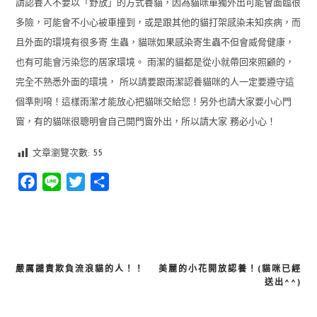
請認養人不要以「野放」的方式養貓，因為貓咪單獨外出可能會面臨很
多險，可能會不小心被車撞到，或是跟其他的貓打架感染未知疾病，而
且外面的環境有很多寄 生蟲，貓咪如果感染寄生蟲不但會威脅健康，
也有可能會污染您的居家環境。 雨潔的貓都是從小就帶回來照顧的，
完全不熟悉外面的環境， 所以請要跟雨潔認養貓咪的人一定要遵守這
個準則唷！這樣雨潔才能放心把貓咪交給您！另外也請大家要小心門
窗，有的貓咪很聰明會自己開門窗外出，所以請大家 務必小心！
文章瀏覽次數:
55
Facebook
Line
Twitter
分
享
嚴厲譴責欺負流浪貓的人！！
美麗的小花開放認養！(貓咪已經
文
送出^^)
章
導