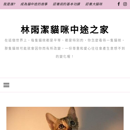
跳
我是誰?
成為貓中途的故事
認養前的基本功課
認養大貓咪
至
主
要
林雨潔貓咪中途之家
內
容
在這個世界上，每隻貓咪都是平等、都是特別的，你怎麼看待一隻貓咪，
那隻貓咪可能就會因你而有所改變，一份尊重和愛心往往會產生意想不到
的變化喔！