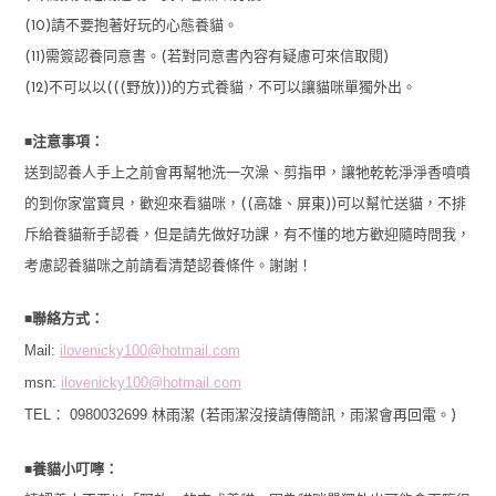
(10)請不要抱著好玩的心態養貓。
(11)需簽認養同意書。(若對同意書內容有疑慮可來信取閱)
(12)不可以以(((野放)))的方式養貓，不可以讓貓咪單獨外出。
■
注意事項：
送到認養人手上之前會再幫牠洗一次澡、剪指甲，讓牠乾乾淨淨香噴噴
的到你家當寶貝，歡迎來看貓咪，((高雄、屏東))可以幫忙送貓，不排
斥給養貓新手認養，但是請先做好功課，有不懂的地方歡迎隨時問我，
考慮認養貓咪之前請看清楚認養條件。謝謝！
■
聯絡方式：
Mail:
ilovenicky100@hotmail.com
msn:
ilovenicky100@hotmail.com
TEL： 0980032699
林雨潔 (若雨潔沒接請傳簡訊，雨潔會再回電。)
■
養貓小叮嚀：