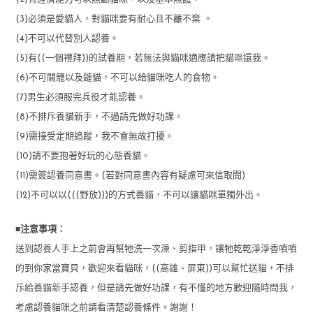
(3)必須是愛貓人，對貓咪要有耐心且不離不棄 。
(4)不可以代替別人認養。
(5)有((一個禮拜))的試養期，若無法與貓咪適應請把貓咪還我。
(6)不可關籠以及鏈貓，不可以給貓咪吃人的食物。
(7)男生必須服完兵役才能認養。
(8)不排斥養貓新手，不過請先做好功課。
(9)需接受定期追蹤，我不會無故打擾。
(10)請不要抱著好玩的心態養貓。
(11)需簽認養同意書。(若對同意書內容有疑慮可來信取閱)
(12)不可以以(((野放)))的方式養貓，不可以讓貓咪單獨外出。
■
注意事項：
送到認養人手上之前會再幫牠洗一次澡、剪指甲，讓牠乾乾淨淨香噴噴
的到你家當寶貝，歡迎來看貓咪，((高雄、屏東))可以幫忙送貓，不排
斥給養貓新手認養，但是請先做好功課，有不懂的地方歡迎隨時問我，
考慮認養貓咪之前請看清楚認養條件。謝謝！