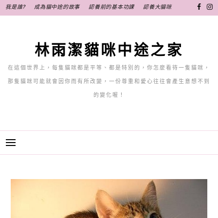
跳
我是誰?
成為貓中途的故事
認養前的基本功課
認養大貓咪
至
主
要
林雨潔貓咪中途之家
內
容
在這個世界上，每隻貓咪都是平等、都是特別的，你怎麼看待一隻貓咪，
那隻貓咪可能就會因你而有所改變，一份尊重和愛心往往會產生意想不到
的變化喔！