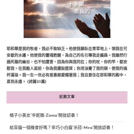
耶和華是我的牧者，我必不致缺乏。他使我躺臥在青草地上，領我在可
安歇的水邊。他使我的靈魂甦醒，為自己的名引導我走義路。我雖然行
過死蔭的幽谷，也不怕遭害，因為你與我同在；你的杖，你的竿，都安
慰我。在我敵人面前，你為我擺設筵席；你用油膏了我的頭，使我的福
杯滿溢。我一生一世必有恩惠慈愛隨著我；我且要住在耶和華的殿中，
直到永遠。 (詩篇23篇)
近期文章
橘子小美女“辛妮雅-Zinnia”開放認養！
給盲貓一個機會好嗎？乖巧小白貓“米菈-Mira”開放認養！