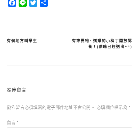
Facebook
Line
Twitter
分
享
有個地方叫樂生
有誰要牠? 嬌嫩的小柳丁開放認
文
養！(貓咪已經送出^^)
章
導
覽
發佈留言
發佈留言必須填寫的電子郵件地址不會公開。
必填欄位標示為
*
留言
*