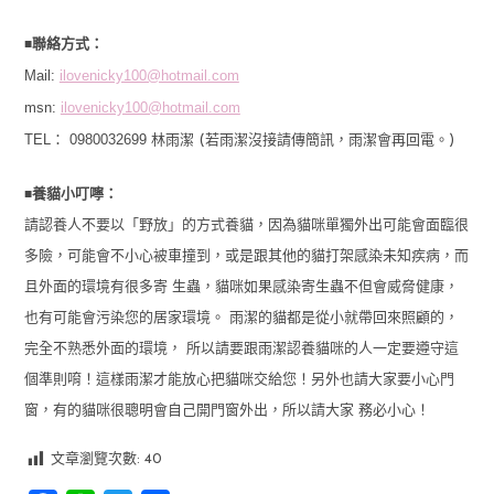
■
聯絡方式：
Mail:
ilovenicky100@hotmail.com
msn:
ilovenicky100@hotmail.com
TEL： 0980032699
林雨潔 (若雨潔沒接請傳簡訊，雨潔會再回電。)
■
養貓小叮嚀：
請認養人不要以「野放」的方式養貓，因為貓咪單獨外出可能會面臨很
多險，可能會不小心被車撞到，或是跟其他的貓打架感染未知疾病，而
且外面的環境有很多寄 生蟲，貓咪如果感染寄生蟲不但會威脅健康，
也有可能會污染您的居家環境。 雨潔的貓都是從小就帶回來照顧的，
完全不熟悉外面的環境， 所以請要跟雨潔認養貓咪的人一定要遵守這
個準則唷！這樣雨潔才能放心把貓咪交給您！另外也請大家要小心門
窗，有的貓咪很聰明會自己開門窗外出，所以請大家 務必小心！
文章瀏覽次數:
40