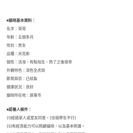
■
貓咪基本資料：
名字：哥哥
年齡：五個多月
性別：男生
品種：米克斯
個性：活潑、有點怕生、熟了之後很乖
外觀特色：深色全虎斑
節育與否：已結紮
健康狀況：良好
貓咪所在地：屏東市
■
認養人條件：
(1)經過家人或室友同意。(住宿學生不行)
(2)有經濟能力可以照顧貓咪，以及基本照護。