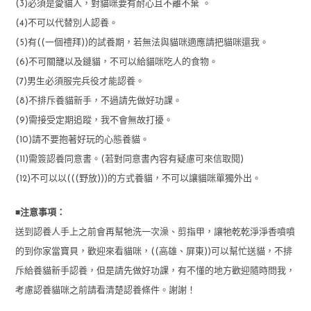
(3)必須是愛貓人，對貓咪要有耐心且不離不棄 。
(4)不可以代替別人認養。
(5)有((一個禮拜))的試養期，若無法與貓咪適應請把貓咪還我。
(6)不可關籠以及鏈貓，不可以給貓咪吃人的食物。
(7)男生必須服完兵役才能認養。
(8)不排斥養貓新手，不過請先做好功課。
(9)需接受定期追蹤，我不會無故打擾。
(10)請不要抱著好玩的心態養貓。
(11)需簽認養同意書。(若對同意書內容有疑慮可來信取閱)
(12)不可以以(((野放)))的方式養貓，不可以讓貓咪單獨外出。
■
注意事項：
送到認養人手上之前會再幫牠洗一次澡、剪指甲，讓牠乾乾淨淨香噴噴
的到你家當寶貝，歡迎來看貓咪，((高雄、屏東))可以幫忙送貓，不排
斥給養貓新手認養，但是請先做好功課，有不懂的地方歡迎隨時問我，
考慮認養貓咪之前請看清楚認養條件。謝謝！