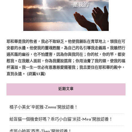
耶和華是我的牧者，我必不致缺乏。他使我躺臥在青草地上，領我在可
安歇的水邊。他使我的靈魂甦醒，為自己的名引導我走義路。我雖然行
過死蔭的幽谷，也不怕遭害，因為你與我同在；你的杖，你的竿，都安
慰我。在我敵人面前，你為我擺設筵席；你用油膏了我的頭，使我的福
杯滿溢。我一生一世必有恩惠慈愛隨著我；我且要住在耶和華的殿中，
直到永遠。 (詩篇23篇)
近期文章
橘子小美女“辛妮雅-Zinnia”開放認養！
給盲貓一個機會好嗎？乖巧小白貓“米菈-Mira”開放認養！
虎斑小帥哥“西奧-Theo”開放認養！