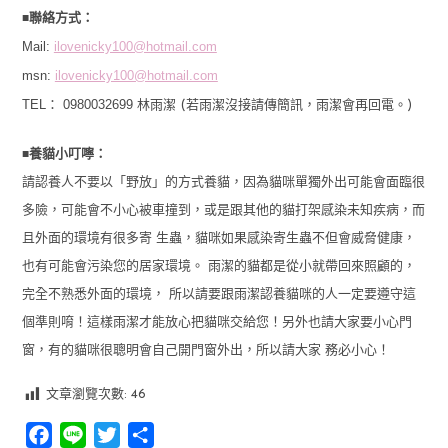
■
聯絡方式：
Mail:
ilovenicky100@hotmail.com
msn:
ilovenicky100@hotmail.com
TEL： 0980032699
林雨潔 (若雨潔沒接請傳簡訊，雨潔會再回電。)
■
養貓小叮嚀：
請認養人不要以「野放」的方式養貓，因為貓咪單獨外出可能會面臨很
多險，可能會不小心被車撞到，或是跟其他的貓打架感染未知疾病，而
且外面的環境有很多寄 生蟲，貓咪如果感染寄生蟲不但會威脅健康，
也有可能會污染您的居家環境。 雨潔的貓都是從小就帶回來照顧的，
完全不熟悉外面的環境， 所以請要跟雨潔認養貓咪的人一定要遵守這
個準則唷！這樣雨潔才能放心把貓咪交給您！另外也請大家要小心門
窗，有的貓咪很聰明會自己開門窗外出，所以請大家 務必小心！
文章瀏覽次數:
46
Facebook
Line
Twitter
分