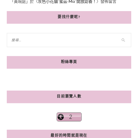
「
黃琬庭
」於〈
灰色小花貓“蜜茲-Miz”開放認養！
〉發佈留言
要找什麼呢?
粉絲專頁
目前瀏覽人數
最好的時間就是現在