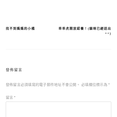
享
找不到媽媽的小橘
乖乖虎開放認養！(貓咪已經送出
文
^^)
章
導
覽
發佈留言
發佈留言必須填寫的電子郵件地址不會公開。
必填欄位標示為
*
留言
*