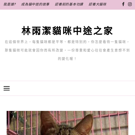
跳
我是誰?
成為貓中途的故事
認養前的基本功課
認養大貓咪
至
主
要
林雨潔貓咪中途之家
內
容
在這個世界上，每隻貓咪都是平等、都是特別的，你怎麼看待一隻貓咪，
那隻貓咪可能就會因你而有所改變，一份尊重和愛心往往會產生意想不到
的變化喔！