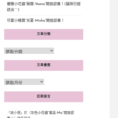
優雅小花貓“薇娜-Veena”開放認養！(貓咪已經
送出^^)
可愛小橘寶”米夏-Misha”開放認養！
文章分類
文章彙整
近期留言
「
謝小儒
」於〈
灰色小花貓“蜜茲-Miz”開放認