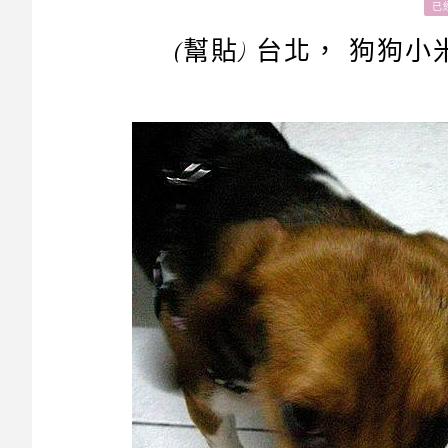
已
(幫貼) 台北， 狗狗小