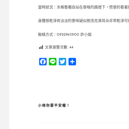
當時狀況：米格魯獨自站在昏暗的路燈下，慌張的看著
身體很乾淨有淡淡的香味疑似剛洗完澡耳朵非常乾淨可能
聯絡方式：0922945900 許小姐
文章瀏覽次數:
44
Facebook
Line
Twitter
分
享
小咪你要平安喔！
文
章
導