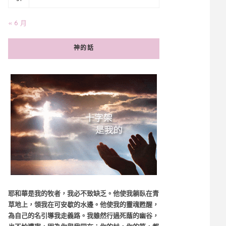
« 6 月
神的話
耶和華是我的牧者，我必不致缺乏。他使我躺臥在青
草地上，領我在可安歇的水邊。他使我的靈魂甦醒，
為自己的名引導我走義路。我雖然行過死蔭的幽谷，