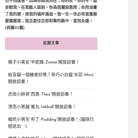
也不怕遭害，因為你與我同在；你的杖，你的竿，都
安慰我。在我敵人面前，你為我擺設筵席；你用油膏
了我的頭，使我的福杯滿溢。我一生一世必有恩惠慈
愛隨著我；我且要住在耶和華的殿中，直到永遠。
(詩篇23篇)
近期文章
橘子小美女“辛妮雅-Zinnia”開放認養！
給盲貓一個機會好嗎？乖巧小白貓“米菈-Mira”
開放認養！
虎斑小帥哥“西奧-Theo”開放認養！
漂亮小黑貓“墨丸-Inkball”開放認養！
橘玳小男生“布丁-Pudding”開放認養！(貓咪已
經送出^^)