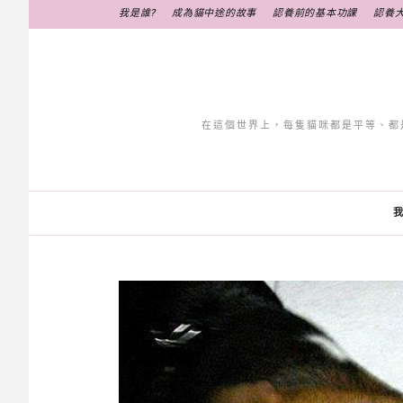
跳
我是誰?
成為貓中途的故事
認養前的基本功課
認養
至
主
要
內
容
在這個世界上，每隻貓咪都是平等、都
我