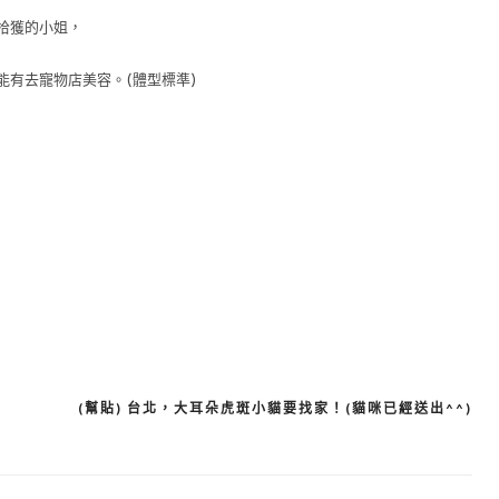
拾獲的小姐，
有去寵物店美容。(體型標準)
(幫貼) 台北，大耳朵虎斑小貓要找家！(貓咪已經送出^^)