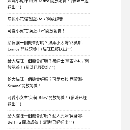
煙燻小虎妹“梅茲-Maze”開放認養！(貓咪已經
送出^^)
灰色小花貓“蜜茲-Miz”開放認養！
可愛小賓花“莉茲-Liz”開放認養！
給盲貓一個機會好嗎？溫柔小太陽“路莫斯-
Lumos”開放認養！(貓咪已經送出^^)
給大貓咪一個機會好嗎？黑紳士“摩吉-Moji”開
放認養！(貓咪已經送出^^)
給大貓咪一個機會好嗎？可愛女孩“西蒙娜-
Simone“開放認養！
可愛小女生“萊莉-Riley”開放認養！(貓咪已經
送出^^)
給大貓咪一個機會好嗎？黏人虎妹“貝蒂娜-
Bettina”開放認養！(貓咪已經送出^^)