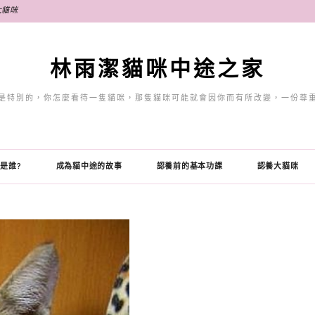
大貓咪
林雨潔貓咪中途之家
是特別的，你怎麼看待一隻貓咪，那隻貓咪可能就會因你而有所改變，一份尊
是誰?
成為貓中途的故事
認養前的基本功課
認養大貓咪