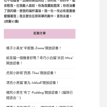
也不怕遭害，因為你與我同在；你的杖，你的竿，都
安慰我。在我敵人面前，你為我擺設筵席；你用油膏
了我的頭，使我的福杯滿溢。我一生一世必有恩惠慈
愛隨著我；我且要住在耶和華的殿中，直到永遠。
(詩篇23篇)
近期文章
橘子小美女“辛妮雅-Zinnia”開放認養！
給盲貓一個機會好嗎？乖巧小白貓“米菈-Mira”
開放認養！
虎斑小帥哥“西奧-Theo”開放認養！
漂亮小黑貓“墨丸-Inkball”開放認養！
橘玳小男生“布丁-Pudding”開放認養！(貓咪已
經送出^^)