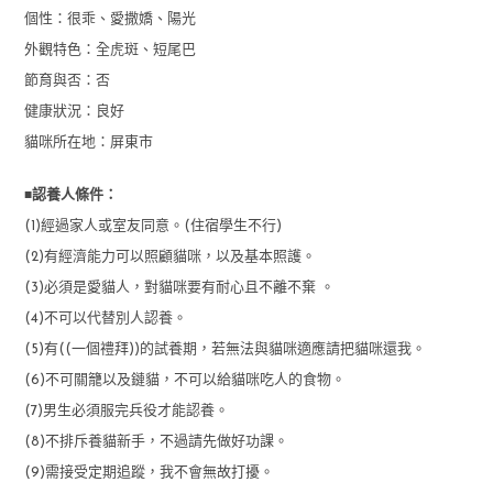
個性：很乖、愛撒嬌、陽光
外觀特色：全虎斑、短尾巴
節育與否：否
健康狀況：良好
貓咪所在地：屏東市
■
認養人條件：
(1)經過家人或室友同意。(住宿學生不行)
(2)有經濟能力可以照顧貓咪，以及基本照護。
(3)必須是愛貓人，對貓咪要有耐心且不離不棄 。
(4)不可以代替別人認養。
(5)有((一個禮拜))的試養期，若無法與貓咪適應請把貓咪還我。
(6)不可關籠以及鏈貓，不可以給貓咪吃人的食物。
(7)男生必須服完兵役才能認養。
(8)不排斥養貓新手，不過請先做好功課。
(9)需接受定期追蹤，我不會無故打擾。