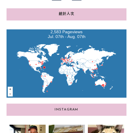
統計人次
2,583 Pageviews
Jul. 07th - Aug. 07th
INSTAGRAM