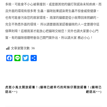
多險，可能會不小心被車撞到，或是跟其他的貓打架感染未知疾病，而
且外面的環境有很多寄 生蟲，貓咪如果感染寄生蟲不但會威脅健康，
也有可能會污染您的居家環境。 雨潔的貓都是從小就帶回來照顧的，
完全不熟悉外面的環境， 所以請要跟雨潔認養貓咪的人一定要遵守這
個準則唷！這樣雨潔才能放心把貓咪交給您！另外也請大家要小心門
窗，有的貓咪很聰明會自己開門窗外出，所以請大家 務必小心！
文章瀏覽次數:
36
Facebook
Line
Twitter
分
享
虎斑小馬太開放認養！(貓咪已經
乖巧的阿妹仔開放認養！(貓咪已
文
送出^^)
經送出^^)
章
導