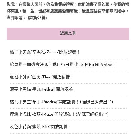
慰我。在我敵人面前，你為我擺設筵席；你用油膏了我的頭，使我的福
杯滿溢。我一生一世必有恩惠慈愛隨著我；我且要住在耶和華的殿中，
直到永遠。 (詩篇23篇)
近期文章
橘子小美女“辛妮雅-Zinnia”開放認養！
給盲貓一個機會好嗎？乖巧小白貓“米菈-Mira”開放認養！
虎斑小帥哥“西奧-Theo”開放認養！
漂亮小黑貓“墨丸-Inkball”開放認養！
橘玳小男生“布丁-Pudding”開放認養！(貓咪已經送出^^)
煙燻小虎妹“梅茲-Maze”開放認養！(貓咪已經送出^^)
灰色小花貓“蜜茲-Miz”開放認養！