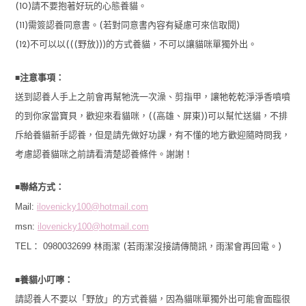
(10)請不要抱著好玩的心態養貓。
(11)需簽認養同意書。(若對同意書內容有疑慮可來信取閱)
(12)不可以以(((野放)))的方式養貓，不可以讓貓咪單獨外出。
■
注意事項：
送到認養人手上之前會再幫牠洗一次澡、剪指甲，讓牠乾乾淨淨香噴噴
的到你家當寶貝，歡迎來看貓咪，((高雄、屏東))可以幫忙送貓，不排
斥給養貓新手認養，但是請先做好功課，有不懂的地方歡迎隨時問我，
考慮認養貓咪之前請看清楚認養條件。謝謝！
■
聯絡方式：
Mail:
ilovenicky100@hotmail.com
msn:
ilovenicky100@hotmail.com
TEL： 0980032699
林雨潔 (若雨潔沒接請傳簡訊，雨潔會再回電。)
■
養貓小叮嚀：
請認養人不要以「野放」的方式養貓，因為貓咪單獨外出可能會面臨很