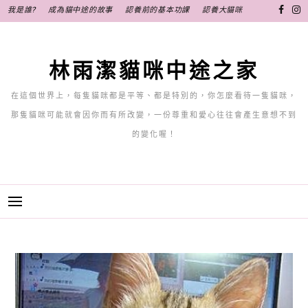
跳
我是誰?
成為貓中途的故事
認養前的基本功課
認養大貓咪
至
主
要
林雨潔貓咪中途之家
內
容
在這個世界上，每隻貓咪都是平等、都是特別的，你怎麼看待一隻貓咪，
那隻貓咪可能就會因你而有所改變，一份尊重和愛心往往會產生意想不到
的變化喔！