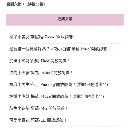
直到永遠。 (詩篇23篇)
近期文章
橘子小美女“辛妮雅-Zinnia”開放認養！
給盲貓一個機會好嗎？乖巧小白貓“米菈-Mira”開放認養！
虎斑小帥哥“西奧-Theo”開放認養！
漂亮小黑貓“墨丸-Inkball”開放認養！
橘玳小男生“布丁-Pudding”開放認養！(貓咪已經送出^^)
煙燻小虎妹“梅茲-Maze”開放認養！(貓咪已經送出^^)
灰色小花貓“蜜茲-Miz”開放認養！
可愛小賓花“莉茲-Liz”開放認養！