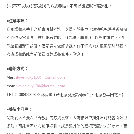
(12)不可以以(((野放)))的方式養貓，不可以讓貓咪單獨外出。
■
注意事項：
送到認養人手上之前會再幫牠洗一次澡、剪指甲，讓牠乾乾淨淨香噴噴
的到你家當寶貝，歡迎來看貓咪，((高雄、屏東))可以幫忙送貓，不排
斥給養貓新手認養，但是請先做好功課，有不懂的地方歡迎隨時問我，
考慮認養貓咪之前請看清楚認養條件。謝謝！
■
聯絡方式：
Mail:
ilovenicky100@hotmail.com
msn:
ilovenicky100@hotmail.com
TEL： 0980032699
林雨潔 (若雨潔沒接請傳簡訊，雨潔會再回電。)
■
養貓小叮嚀：
請認養人不要以「野放」的方式養貓，因為貓咪單獨外出可能會面臨很
多險，可能會不小心被車撞到，或是跟其他的貓打架感染未知疾病，而