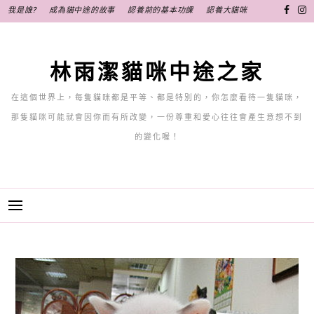
跳
我是誰?
成為貓中途的故事
認養前的基本功課
認養大貓咪
至
主
要
林雨潔貓咪中途之家
內
容
在這個世界上，每隻貓咪都是平等、都是特別的，你怎麼看待一隻貓咪，
那隻貓咪可能就會因你而有所改變，一份尊重和愛心往往會產生意想不到
的變化喔！