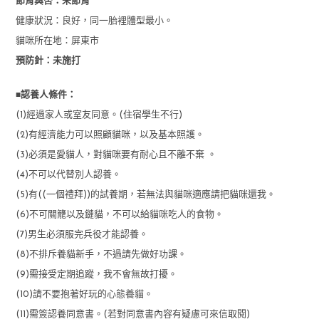
節育與否：未節育
健康狀況：良好，同一胎裡體型最小。
貓咪所在地：屏東市
預防針：未施打
■
認養人條件：
(1)經過家人或室友同意。(住宿學生不行)
(2)有經濟能力可以照顧貓咪，以及基本照護。
(3)必須是愛貓人，對貓咪要有耐心且不離不棄 。
(4)不可以代替別人認養。
(5)有((一個禮拜))的試養期，若無法與貓咪適應請把貓咪還我。
(6)不可關籠以及鏈貓，不可以給貓咪吃人的食物。
(7)男生必須服完兵役才能認養。
(8)不排斥養貓新手，不過請先做好功課。
(9)需接受定期追蹤，我不會無故打擾。
(10)請不要抱著好玩的心態養貓。
(11)需簽認養同意書。(若對同意書內容有疑慮可來信取閱)