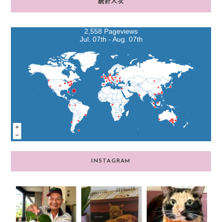
統計人次
2,558 Pageviews
Jul. 07th - Aug. 07th
INSTAGRAM