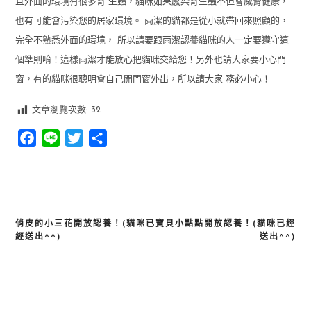
且外面的環境有很多寄 生蟲，貓咪如果感染寄生蟲不但會威脅健康，
也有可能會污染您的居家環境。 雨潔的貓都是從小就帶回來照顧的，
完全不熟悉外面的環境， 所以請要跟雨潔認養貓咪的人一定要遵守這
個準則唷！這樣雨潔才能放心把貓咪交給您！另外也請大家要小心門
窗，有的貓咪很聰明會自己開門窗外出，所以請大家 務必小心！
文章瀏覽次數:
32
Facebook
Line
Twitter
分
享
俏皮的小三花開放認養！(貓咪已
寶貝小點點開放認養！(貓咪已經
文
經送出^^)
送出^^)
章
導
覽