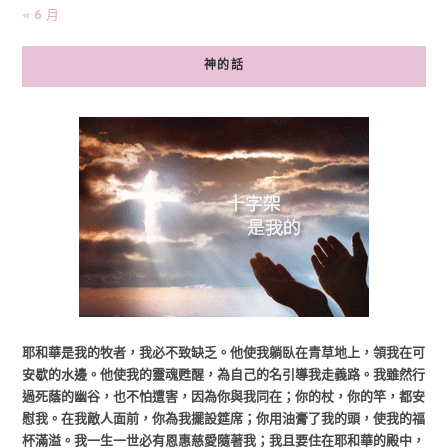
« 6 月
神的話
耶和華是我的牧者，我必不致缺乏。他使我躺臥在青草地上，領我在可
安歇的水邊。他使我的靈魂甦醒，為自己的名引導我走義路。我雖然行
過死蔭的幽谷，也不怕遭害，因為你與我同在；你的杖，你的竿，都安
慰我。在我敵人面前，你為我擺設筵席；你用油膏了我的頭，使我的福
杯滿溢。我一生一世必有恩惠慈愛隨著我；我且要住在耶和華的殿中，