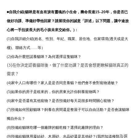
■
自我介紹(
貓咪是有血有淚有靈魂的小生命，壽命長達
15
–
20
年，你是否已
做好功課、準備好帶他回家？請展現你的誠意「詳述」以下問題，讓中途放
心將一手拉拔長大的毛小孩未來交給你。)：
(1)自我詳細介紹(姓名、性別、年紀、職業、居住地、住家環境(透天或是大
樓)、聯絡方式……等）
(2)
你為什麼想認養貓咪？為何選擇這隻貓咪？
(3)在你決定認養貓咪後，做了什麼功課？是否會想更瞭解貓咪真正的
需求？
(4)家中人口有哪些？家人是是否同意養貓？他們會不會對寵物過敏？
(5)如果你的房子是租來的，你的房東允許你飼養寵物嗎？
(6)家中是否還有其他寵物？是否預備好每天花很多時間關心寵物？
(7)預備如何照顧貓咪？飼養在房間還是整屋子可以自由活動？是否會讓貓咪
獨自外出？
(8)預備給貓咪吃哪一個廠牌的貓乾糧？
選擇此廠牌的理由？
(9)預備給貓咪用凝結砂、木屑砂、水晶砂還是其他砂？(我想知道種類
及選