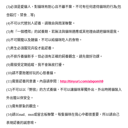
(3)
必須是愛貓人，對貓咪有耐心且不離不棄，不可有任何虐待貓咪的行為
(
包
含毆打、禁食
…
等
)
(4)
不可以代替別人認養，請親自與雨潔聯繫。
(5)
有『一個禮拜』的試養期，若無法與貓咪適應或其他理由請把貓咪還我。
(6)
不可關籠以及鏈貓，不可以給貓咪吃人的食物。
(7)
男生必須服完兵役才能認養。
(8)
不排斥養貓新手，但必須有正確的飼養觀念，請先做好功課。
(9)
需接受定期追蹤，我不會無故打擾。
(10)
請不要抱著好玩的心態養貓。
(11)
需簽認養同意書。內容請參閱：
http://tinyurl.com/abgomh9
(12)
不可以以『野放』的方式養貓，不可以讓貓咪單獨外出，外出時將貓裝入
外出籠以保安全。
(13)
需有節紮的觀念。
(14)
請以
mail
、
msn
或留言板聯繫，每隻貓咪在我心中都很重要，所以請自己
表現認養的誠意唷。