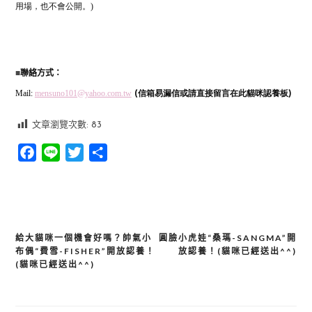
用場，也不會公開。)
■
聯絡方式：
Mail:
mensuno101@yahoo.com.tw
(信箱易漏信或請直接留言在此貓咪認養板)
文章瀏覽次數:
83
Facebook
Line
Twitter
分
享
給大貓咪一個機會好嗎？帥氣小
圓臉小虎娃“桑瑪-SANGMA”開
文
布偶“費雪-FISHER”開放認養！
放認養！(貓咪已經送出^^)
章
(貓咪已經送出^^)
導
覽