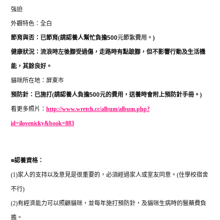
強迫
外觀特色：全白
節育與否：
已節育
(
請認養人幫忙負擔
500
元節紮費用。
)
健康狀況：流浪時左後腳受過傷，走路時有點跛腳，但不影響行動及生活機
能，其餘良好。
貓咪所在地：屏東市
預防針：已施打
(
請認養人負擔
500
元的費用，送養時會附上預防針手冊。
)
看更多照片：
http://www.wretch.cc/album/album.php?
id=ilovenicky&book=883
■
認養資格：
(1)
家人的支持以及意見是很重要的，必須經過家人或室友同意。
(
住學校宿舍
不行
)
(2)
有經濟能力可以照顧貓咪，並每年施打預防針，及貓咪生病時的醫藥費負
擔。