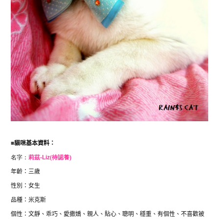
■
貓咪基本資料：
名字：
莉茲-
Liz
(待認養)
年齡：三歲
性別：女生
品種：米克斯
個性：
文靜、乖巧、愛撒嬌、親人、貼心、聰明、穩重、有個性、不喜歡被