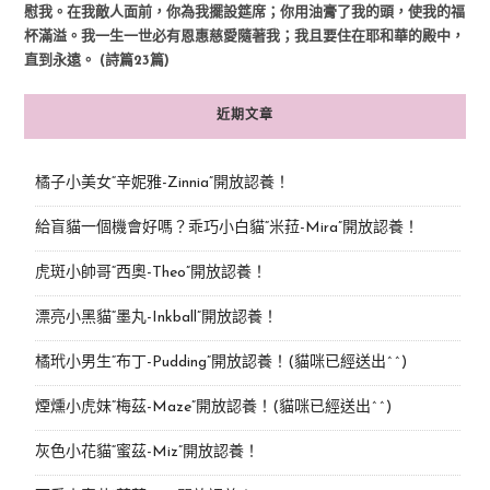
慰我。在我敵人面前，你為我擺設筵席；你用油膏了我的頭，使我的福
杯滿溢。我一生一世必有恩惠慈愛隨著我；我且要住在耶和華的殿中，
直到永遠。 (詩篇23篇)
近期文章
橘子小美女“辛妮雅-Zinnia”開放認養！
給盲貓一個機會好嗎？乖巧小白貓“米菈-Mira”開放認養！
虎斑小帥哥“西奧-Theo”開放認養！
漂亮小黑貓“墨丸-Inkball”開放認養！
橘玳小男生“布丁-Pudding”開放認養！(貓咪已經送出^^)
煙燻小虎妹“梅茲-Maze”開放認養！(貓咪已經送出^^)
灰色小花貓“蜜茲-Miz”開放認養！