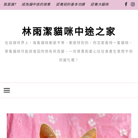
跳
我是誰?
成為貓中途的故事
認養前的基本功課
認養大貓咪
至
主
要
林雨潔貓咪中途之家
內
容
在這個世界上，每隻貓咪都是平等、都是特別的，你怎麼看待一隻貓咪，
那隻貓咪可能就會因你而有所改變，一份尊重和愛心往往會產生意想不到
的變化喔！