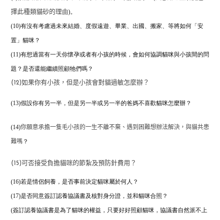
)。
擇此種類貓砂的理由
(10)有沒有考慮過未來結婚、度假遠遊、畢業、出國、搬家、等將如何「安
置」貓咪？
(11)有想過當有一天你懷孕或者有小孩的時候，
會如何協調貓咪與小孩間的問
題？是否還能繼續照顧牠們嗎？
(12)如果你有小孩，但是小孩會對貓過敏怎麼辦？
(13)假設你有另一半，但是另一半或另一半的爸媽不喜歡貓咪怎麼辦？
(14)
你願意承擔一隻毛小孩的一生不離不棄、遇到困難想辦法解決，與貓共患
？
難嗎
(15)可否接受負擔貓咪的節紮及預防針費用？
(16)若是情侶飼養，是否事前決定貓咪屬於何人？
(17)是否同意簽訂認養協議書及核對身分證，並和貓咪合照？
(簽訂認養協議書是為了貓咪的權益，只要好好照顧貓咪，協議書自然派不上