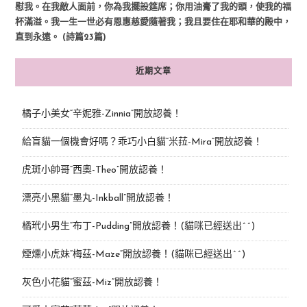
慰我。在我敵人面前，你為我擺設筵席；你用油膏了我的頭，使我的福
杯滿溢。我一生一世必有恩惠慈愛隨著我；我且要住在耶和華的殿中，
直到永遠。 (詩篇23篇)
近期文章
橘子小美女“辛妮雅-Zinnia”開放認養！
給盲貓一個機會好嗎？乖巧小白貓“米菈-Mira”開放認養！
虎斑小帥哥“西奧-Theo”開放認養！
漂亮小黑貓“墨丸-Inkball”開放認養！
橘玳小男生“布丁-Pudding”開放認養！(貓咪已經送出^^)
煙燻小虎妹“梅茲-Maze”開放認養！(貓咪已經送出^^)
灰色小花貓“蜜茲-Miz”開放認養！