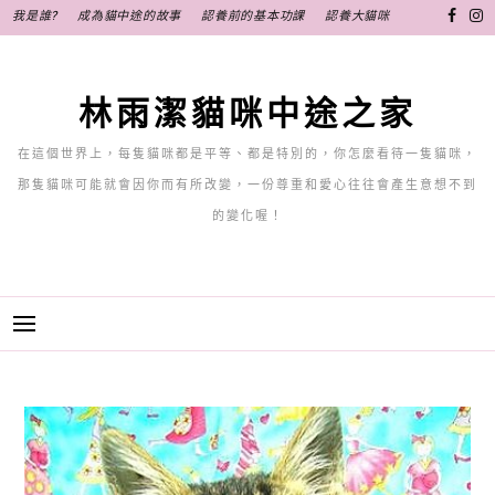
跳
我是誰?
成為貓中途的故事
認養前的基本功課
認養大貓咪
至
主
要
林雨潔貓咪中途之家
內
容
在這個世界上，每隻貓咪都是平等、都是特別的，你怎麼看待一隻貓咪，
那隻貓咪可能就會因你而有所改變，一份尊重和愛心往往會產生意想不到
的變化喔！