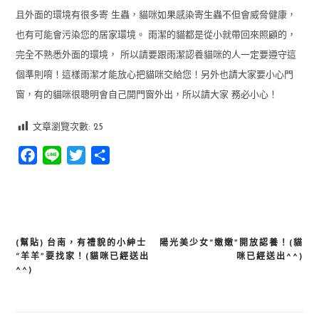
且外面的環境有很多寄 生蟲，貓咪如果感染寄生蟲不但會威脅健康，
也有可能會污染您的居家環境。 雨潔的貓都是從小就帶回來照顧的，
完全不熟悉外面的環境， 所以請要跟雨潔認養貓咪的人一定要遵守這
個準則唷！這樣雨潔才能放心把貓咪交給您！另外也請大家要小心門
窗，有的貓咪很聰明會自己開門窗外出，所以請大家 務必小心！
文章瀏覽次數:
25
Facebook
Line
Twitter
分
享
(幫貼) 台南，有禮貌的小紳士
陽光美少女“嫩嫩”開放認養！(貓
文
“羊羊”要找家！(貓咪已經送出
咪已經送出^^)
章
^^)
導
覽