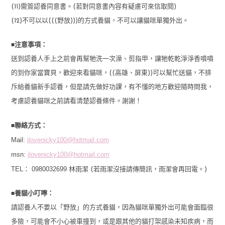
(11)需簽認養同意書。(若對同意書內容有疑慮可來信取閱)
(12)不可以以(((野放)))的方式養貓，不可以讓貓咪單獨外出。
■
注意事項：
送到認養人手上之前會再幫牠洗一次澡、剪指甲，讓牠乾乾淨淨香噴噴
的到你家當寶貝，歡迎來看貓咪，((高雄、屏東))可以幫忙送貓，不排
斥給養貓新手認養，但是請先做好功課，有不懂的地方歡迎隨時問我，
考慮認養貓咪之前請看清楚認養條件。謝謝！
■
聯絡方式：
Mail:
ilovenicky100@hotmail.com
msn:
ilovenicky100@hotmail.com
TEL： 0980032699
林雨潔 (若雨潔沒接請傳簡訊，雨潔會再回電。)
■
養貓小叮嚀：
請認養人不要以「野放」的方式養貓，因為貓咪單獨外出可能會面臨很
多險，可能會不小心被車撞到，或是跟其他的貓打架感染未知疾病，而