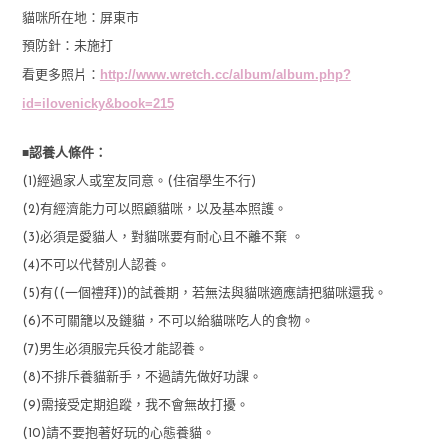
貓咪所在地：屏東市
預防針：未施打
http://www.wretch.cc/album/album.php?
看更多照片：
id=ilovenicky&book=215
■
認養人條件：
(1)經過家人或室友同意。(住宿學生不行)
(2)有經濟能力可以照顧貓咪，以及基本照護。
(3)必須是愛貓人，對貓咪要有耐心且不離不棄 。
(4)不可以代替別人認養。
(5)有((一個禮拜))的試養期，若無法與貓咪適應請把貓咪還我。
(6)不可關籠以及鏈貓，不可以給貓咪吃人的食物。
(7)男生必須服完兵役才能認養。
(8)不排斥養貓新手，不過請先做好功課。
(9)需接受定期追蹤，我不會無故打擾。
(10)請不要抱著好玩的心態養貓。