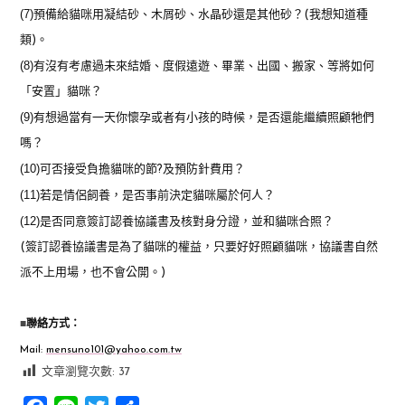
(7)
預備給貓咪用凝結砂、木屑砂、水晶砂還是其他砂？(我想知道種
類)。
(8)
有沒有考慮過未來結婚、度假遠遊、畢業、出國、搬家、等將如何
「安置」貓咪？
(9)
有想過當有一天你懷孕或者有小孩的時候，是否還能繼續照顧牠們
嗎？
(10)
可否接受負擔貓咪的節?及預防針費用？
(11)
若是情侶飼養，是否事前決定貓咪屬於何人？
(12)
是否同意簽訂認養協議書及核對身分證，並和貓咪合照？
(簽訂認養協議書是為了貓咪的權益，只要好好照顧貓咪，協議書自然
派不上用場，也不會公開。)
■
聯絡方式：
Mail:
mensuno101@yahoo.com.tw
文章瀏覽次數:
37