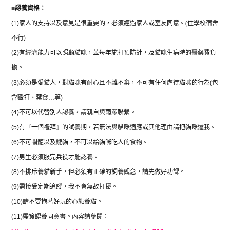
■
認養資格：
(1)
家人的支持以及意見是很重要的，必須經過家人或室友同意。
(
住學校宿舍
不行
)
(2)
有經濟能力可以照顧貓咪，並每年施打預防針，及貓咪生病時的醫藥費負
擔。
(3)
必須是愛貓人，對貓咪有耐心且不離不棄，不可有任何虐待貓咪的行為
(
包
含毆打、禁食
…
等
)
(4)
不可以代替別人認養，請親自與雨潔聯繫。
(5)
有『一個禮拜』的試養期，若無法與貓咪適應或其他理由請把貓咪還我。
(6)
不可關籠以及鏈貓，不可以給貓咪吃人的食物。
(7)
男生必須服完兵役才能認養。
(8)
不排斥養貓新手，但必須有正確的飼養觀念，請先做好功課。
(9)
需接受定期追蹤，我不會無故打擾。
(10)
請不要抱著好玩的心態養貓。
(11)
需簽認養同意書。內容請參閱：