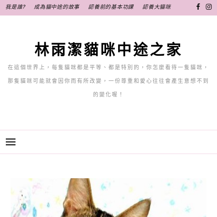
跳
我是誰?
成為貓中途的故事
認養前的基本功課
認養大貓咪
至
主
要
林雨潔貓咪中途之家
內
容
在這個世界上，每隻貓咪都是平等、都是特別的，你怎麼看待一隻貓咪，
那隻貓咪可能就會因你而有所改變，一份尊重和愛心往往會產生意想不到
的變化喔！