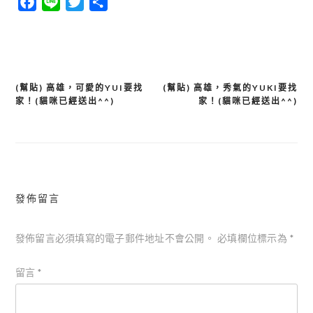
Facebook
Line
Twitter
分
享
(幫貼) 高雄，可愛的YUI要找
(幫貼) 高雄，秀氣的YUKI要找
文
家！(貓咪已經送出^^)
家！(貓咪已經送出^^)
章
導
覽
發佈留言
發佈留言必須填寫的電子郵件地址不會公開。
必填欄位標示為
*
留言
*