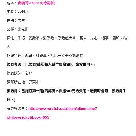
名字：
佛朗哥-
Franco
(待認養)
年齡：八個月
性別：男生
品種：米克斯
個性：乖巧、愛撒嬌、愛呼嚕、呼嚕超大聲、親人、貼心、懂事、隨和、黏
人
外觀特色：虎斑、紅磚鼻、毛比一般米克斯還長
節育與否：已節育
(
請認養人幫忙負擔
500
元節紮費用。
)
健康狀況：良好
貓咪所在地：屏東市
預防針：已施打第一劑
(
請認養人負擔
500
元的費用，送養時會附上預防針手
冊。
)
看更多照片：
http://www.wretch.cc/album/album.php?
id=ilovenicky&book=655