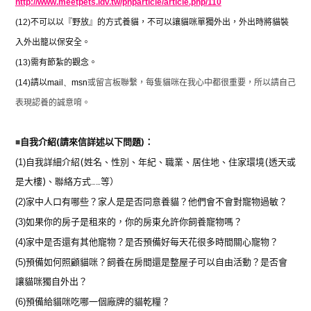
http://www.meetpets.idv.tw/phparticle/article.php/110
(12)
不可以以『野放』的方式養貓，不可以讓貓咪單獨外出，外出時將貓裝
入外出籠以保安全。
(13)
需有節紮的觀念。
(14)
請以
mail
、
msn
或留言板聯繫，每隻貓咪在我心中都很重要，所以請自己
表現認養的誠意唷。
■
自我介紹(請來信詳述以下問題)：
(1)
自我詳細介紹(姓名、性別、年紀、職業、居住地、住家環境(透天或
是大樓)、聯絡方式……等）
(2)
家中人口有哪些？家人是是否同意養貓？他們會不會對寵物過敏？
(3)
如果你的房子是租來的，你的房東允許你飼養寵物嗎？
(4)
家中是否還有其他寵物？是否預備好每天花很多時間關心寵物？
(5)
預備如何照顧貓咪？飼養在房間還是整屋子可以自由活動？是否會
讓貓咪獨自外出？
(6)
預備給貓咪吃哪一個廠牌的貓乾糧？