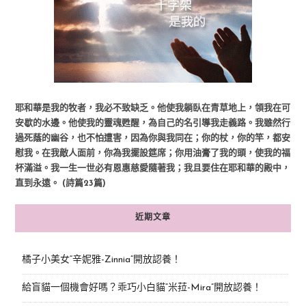
耶和華是我的牧者，我必不致缺乏。他使我躺臥在青草地上，領我在可
安歇的水邊。他使我的靈魂甦醒，為自己的名引導我走義路。我雖然行
過死蔭的幽谷，也不怕遭害，因為你與我同在；你的杖，你的竿，都安
慰我。在我敵人面前，你為我擺設筵席；你用油膏了我的頭，使我的福
杯滿溢。我一生一世必有恩惠慈愛隨著我；我且要住在耶和華的殿中，
直到永遠。 (詩篇23篇)
近期文章
橘子小美女“辛妮雅-Zinnia”開放認養！
給盲貓一個機會好嗎？乖巧小白貓“米菈-Mira”開放認養！