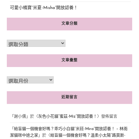
可愛小橘寶”米夏-Misha”開放認養！
文章分類
文章彙整
近期留言
「
謝小儒
」於〈
灰色小花貓“蜜茲-Miz”開放認養！
〉發佈留言
「
給盲貓一個機會好嗎？乖巧小白貓“米菈-Mira”開放認養！ – 林雨
潔貓咪中途之家
」於〈
給盲貓一個機會好嗎？溫柔小太陽“路莫斯-