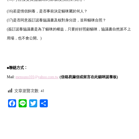
(16)若是情侶飼養，是否事前決定貓咪屬於何人？
(17)是否同意簽訂認養協議書及核對身分證，並和貓咪合照？
(簽訂認養協議書是為了貓咪的權益，只要好好照顧貓咪，協議書自然派不上
用場，也不會公開。)
■
聯絡方式：
Mail:
mensuno101@yahoo.com.tw
(信箱易漏信或留言在此貓咪認養板)
文章瀏覽次數:
41
Facebook
Line
Twitter
分
享