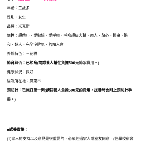
年齡：三歲多
性別：女生
品種：米克斯
個性：超乖巧、愛撒嬌、愛呼嚕、呼嚕超級大聲、親人、貼心、懂事、隨
和、黏人、完全沒脾氣、善解人意
外觀特色：三花貓
節育與否：已節育
(
請認養人幫忙負擔
500
元節紮費用。
)
健康狀況：良好
貓咪所在地：屏東市
預防針：已施打第一劑
(
請認養人負擔
500
元的費用，送養時會附上預防針手
冊。
)
■
認養資格：
(1)
家人的支持以及意見是很重要的，必須經過家人或室友同意。
(
住學校宿舍