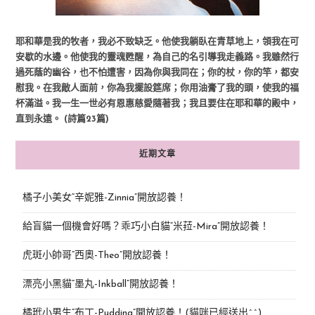
耶和華是我的牧者，我必不致缺乏。他使我躺臥在青草地上，領我在可
安歇的水邊。他使我的靈魂甦醒，為自己的名引導我走義路。我雖然行
過死蔭的幽谷，也不怕遭害，因為你與我同在；你的杖，你的竿，都安
慰我。在我敵人面前，你為我擺設筵席；你用油膏了我的頭，使我的福
杯滿溢。我一生一世必有恩惠慈愛隨著我；我且要住在耶和華的殿中，
直到永遠。 (詩篇23篇)
近期文章
橘子小美女“辛妮雅-Zinnia”開放認養！
給盲貓一個機會好嗎？乖巧小白貓“米菈-Mira”開放認養！
虎斑小帥哥“西奧-Theo”開放認養！
漂亮小黑貓“墨丸-Inkball”開放認養！
橘玳小男生“布丁-Pudding”開放認養！(貓咪已經送出^^)