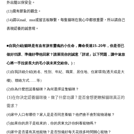
外出籠以保安全。
(13)
需有節紮的觀念。
(14)
請以
mail
、
msn
或留言板聯繫，每隻貓咪在我心中都很重要，所以請自己
表現認養的誠意唷。
■
自我介紹(
貓咪是有血有淚有靈魂的小生命，壽命長達
15
–
20
年，你是否已
做好功課、準備好帶他回家？請展現你的誠意「詳述」以下問題，讓中途放
心將一手拉拔長大的毛小孩未來交給你。)：
(1)自我詳細介紹(姓名、性別、年紀、職業、居住地、住家環境(透天或是大
樓)、聯絡方式……等）
(2)
你為什麼想認養貓咪？為何選擇這隻貓咪？
(3)在你決定認養貓咪後，做了什麼功課？是否會想更瞭解貓咪真正的
需求？
(4)家中人口有哪些？家人是是否同意養貓？他們會不會對寵物過敏？
(5)如果你的房子是租來的，你的房東允許你飼養寵物嗎？
(6)家中是否還有其他寵物？是否預備好每天花很多時間關心寵物？