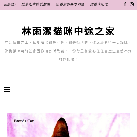
跳
我是誰?
成為貓中途的故事
認養前的基本功課
認養大貓咪
至
主
要
林雨潔貓咪中途之家
內
容
在這個世界上，每隻貓咪都是平等、都是特別的，你怎麼看待一隻貓咪，
那隻貓咪可能就會因你而有所改變，一份尊重和愛心往往會產生意想不到
的變化喔！