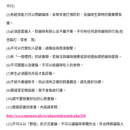
不行
)
(2)
有經濟能力可以照顧貓咪，並每年施打預防針，及貓咪生病時的醫藥費負
擔。
(3)
必須是愛貓人，對貓咪有耐心且不離不棄，不可有任何虐待貓咪的行為
(
包
含毆打、禁食
…
等
)
(4)
不可以代替別人認養，請親自與雨潔聯繫。
(5)
有『一個禮拜』的試養期，若無法與貓咪適應或其他理由請把貓咪還我。
(6)
不可關籠以及鏈貓，不可以給貓咪吃人的食物。
(7)
男生必須服完兵役才能認養。
(8)
不排斥養貓新手，但必須有正確的飼養觀念，請先做好功課。
(9)
需接受定期追蹤，我不會無故打擾。
(10)
請不要抱著好玩的心態養貓。
(11)
需簽認養同意書。內容請參閱：
http://www.meetpets.idv.tw/phparticle/article.php/110
(12)
不可以以『野放』的方式養貓，不可以讓貓咪單獨外出，外出時將貓裝入