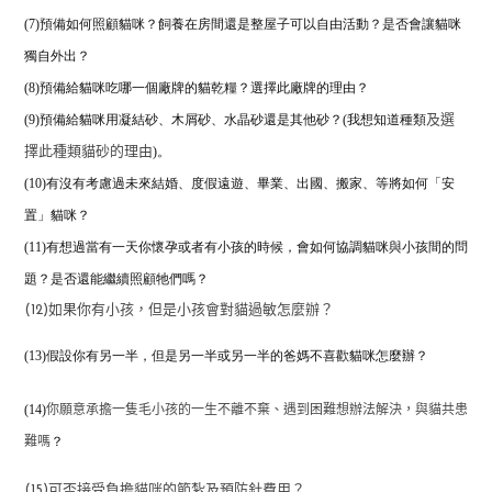
(7)預備如何照顧貓咪？飼養在房間還是整屋子可以自由活動？是否會讓貓咪
獨自外出？
(8)預備給貓咪吃哪一個廠牌的貓乾糧？
選擇此廠牌的理由？
(9)預備給貓咪用凝結砂、木屑砂、水晶砂還是其他砂？(我想知道種類
及選
)。
擇此種類貓砂的理由
(10)有沒有考慮過未來結婚、度假遠遊、畢業、出國、搬家、等將如何「安
置」貓咪？
(11)有想過當有一天你懷孕或者有小孩的時候，
會如何協調貓咪與小孩間的問
題？是否還能繼續照顧牠們嗎？
(12)如果你有小孩，但是小孩會對貓過敏怎麼辦？
(13)假設你有另一半，但是另一半或另一半的爸媽不喜歡貓咪怎麼辦？
(14)
你願意承擔一隻毛小孩的一生不離不棄、遇到困難想辦法解決，與貓共患
？
難嗎
(15)可否接受負擔貓咪的節紮及預防針費用？