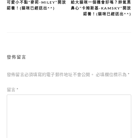
可愛小不點“麥莉-MILEY”開放
給大貓咪一個機會好嗎？帥氣黑
文
認養！(貓咪已經送出^^)
鼻心“卡姆斯基-KAMSKY”開放
章
認養！(貓咪已經送出^^)
導
覽
發佈留言
發佈留言必須填寫的電子郵件地址不會公開。
必填欄位標示為
*
留言
*