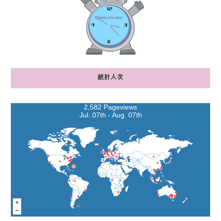
統計人次
2,582 Pageviews
Jul. 07th - Aug. 07th