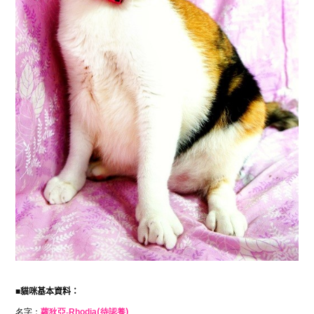
■
貓咪基本資料：
名字：
蘿狄亞-
Rhodia
(待認養)