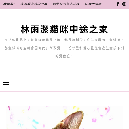
跳
我是誰?
成為貓中途的故事
認養前的基本功課
認養大貓咪
至
主
要
林雨潔貓咪中途之家
內
容
在這個世界上，每隻貓咪都是平等、都是特別的，你怎麼看待一隻貓咪，
那隻貓咪可能就會因你而有所改變，一份尊重和愛心往往會產生意想不到
的變化喔！