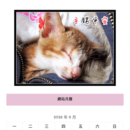
網站月曆
2026 年 8 月
一
二
三
四
五
六
日