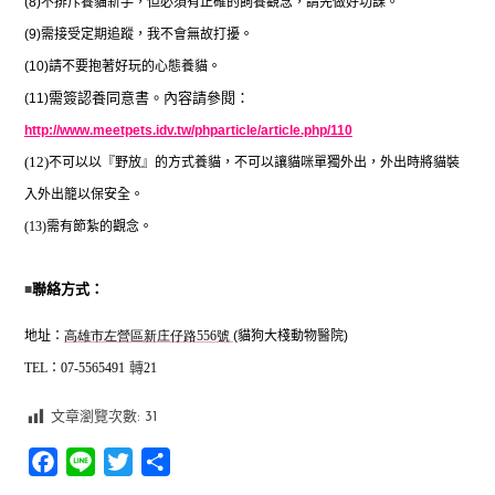
(8)
不排斥養貓新手，但必須有正確的飼養觀念，請先做好功課。
(9)
需接受定期追蹤，我不會無故打擾。
(10)
請不要抱著好玩的心態養貓。
需簽認養同意書。內容請參閱：
(11)
http://www.meetpets.idv.tw/phparticle/article.php/110
(12)
不可以以『野放』的方式養貓，不可以讓貓咪單獨外出，外出時將貓裝
入外出籠以保安全。
(13)
需有節紮的觀念。
■
聯絡方式：
地址：
高雄市左營區新庄仔路
號
貓狗大棧動物醫院
556
(
)
：
TEL
07-5565491
21
轉
文章瀏覽次數:
31
Facebook
Line
Twitter
分
享