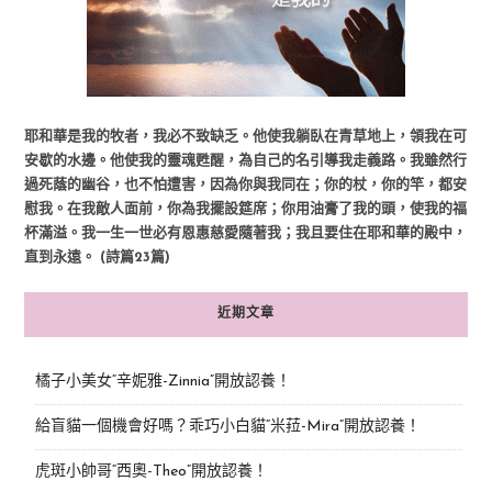
耶和華是我的牧者，我必不致缺乏。他使我躺臥在青草地上，領我在可
安歇的水邊。他使我的靈魂甦醒，為自己的名引導我走義路。我雖然行
過死蔭的幽谷，也不怕遭害，因為你與我同在；你的杖，你的竿，都安
慰我。在我敵人面前，你為我擺設筵席；你用油膏了我的頭，使我的福
杯滿溢。我一生一世必有恩惠慈愛隨著我；我且要住在耶和華的殿中，
直到永遠。 (詩篇23篇)
近期文章
橘子小美女“辛妮雅-Zinnia”開放認養！
給盲貓一個機會好嗎？乖巧小白貓“米菈-Mira”開放認養！
虎斑小帥哥“西奧-Theo”開放認養！