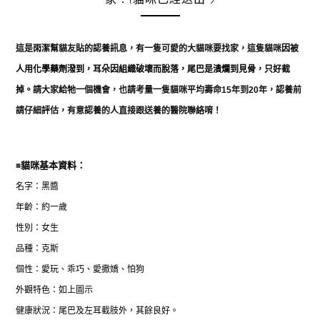
這是雨潔幫貓友貼的認養訊息，有一隻可愛的大貓咪要找家，這隻貓咪
因被
人用化學藥劑潑到，耳朵因組織破壞而脫落，
尾巴是潰爛到見骨，只好截
掉。
請大家給牠一個機會，也請考量一隻貓咪平均壽命
15
年到
20
年，認養前
請仔細評估，有意認養的人直接跟送養的醫院聯絡唷！
■
貓咪基本資料：
名字：黑醬
年齡：約一歲
性別：女生
品種：克斯
個性：愛玩、乖巧、愛撒嬌、怕狗
外觀特色：如上圖示
健康狀況：尾巴及左耳截肢外，其餘良好。