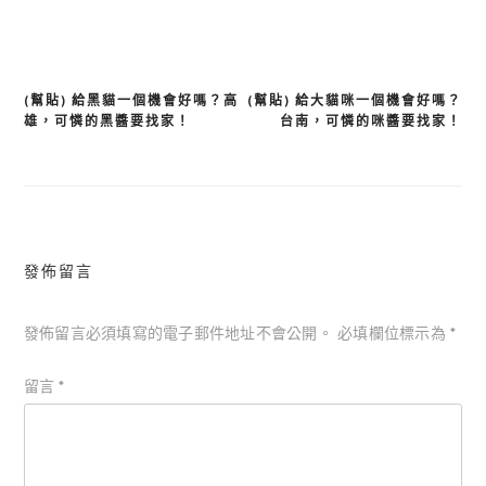
(幫貼) 給黑貓一個機會好嗎？高
(幫貼) 給大貓咪一個機會好嗎？
文
雄，可憐的黑醬要找家！
台南，可憐的咪醬要找家！
章
導
覽
發佈留言
發佈留言必須填寫的電子郵件地址不會公開。
必填欄位標示為
*
留言
*