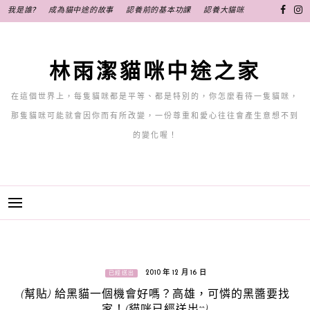
跳
我是誰?
成為貓中途的故事
認養前的基本功課
認養大貓咪
至
主
要
林雨潔貓咪中途之家
內
容
在這個世界上，每隻貓咪都是平等、都是特別的，你怎麼看待一隻貓咪，
那隻貓咪可能就會因你而有所改變，一份尊重和愛心往往會產生意想不到
的變化喔！
2010 年 12 月 16 日
已經送出
(幫貼) 給黑貓一個機會好嗎？高雄，可憐的黑醬要找
家！(貓咪已經送出^^)