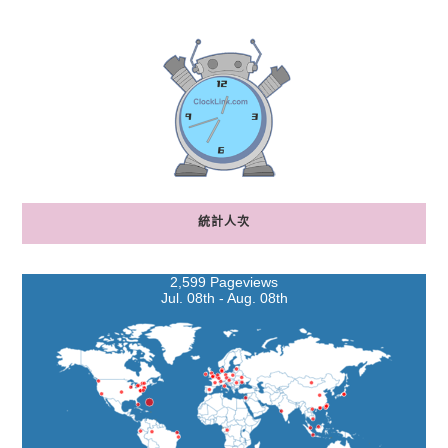
統計人次
2,599 Pageviews
Jul. 08th - Aug. 08th