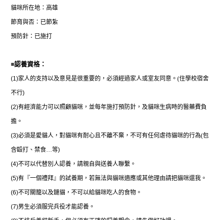
貓咪所在地：高雄
節育與否：已節紮
預防針：已施打
■
認養資格：
(1)
家人的支持以及意見是很重要的，必須經過家人或室友同意。
(
住學校宿舍
不行
)
(2)
有經濟能力可以照顧貓咪，並每年施打預防針，及貓咪生病時的醫藥費負
擔。
(3)
必須是愛貓人，對貓咪有耐心且不離不棄，不可有任何虐待貓咪的行為
(
包
含毆打、禁食
…
等
)
(4)
不可以代替別人認養，請親自與送養人聯繫。
(5)
有『一個禮拜』的試養期，若無法與貓咪適應或其他理由請把貓咪還我。
(6)
不可關籠以及鏈貓，不可以給貓咪吃人的食物。
(7)
男生必須服完兵役才能認養。