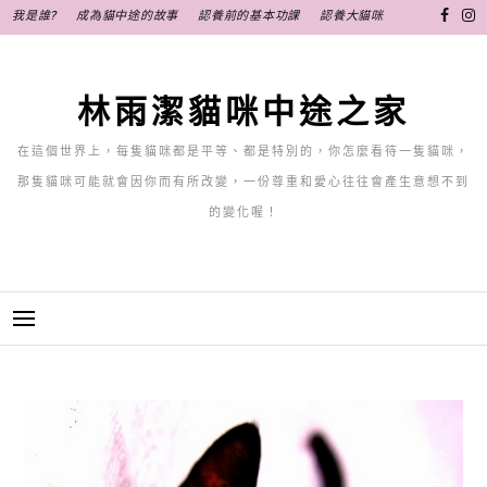
跳
我是誰?
成為貓中途的故事
認養前的基本功課
認養大貓咪
至
主
要
林雨潔貓咪中途之家
內
容
在這個世界上，每隻貓咪都是平等、都是特別的，你怎麼看待一隻貓咪，
那隻貓咪可能就會因你而有所改變，一份尊重和愛心往往會產生意想不到
的變化喔！