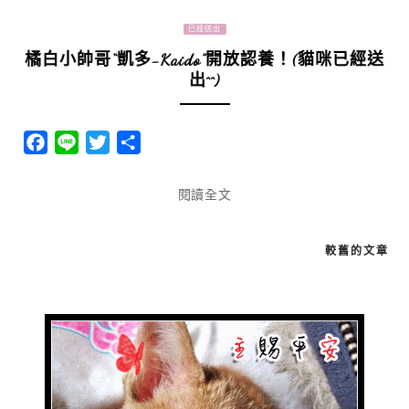
已經送出
橘白小帥哥“凱多-Kaido”開放認養！(貓咪已經送
出^^)
Facebook
Line
Twitter
分
享
閱讀全文
較舊的文章
文
章
導
覽