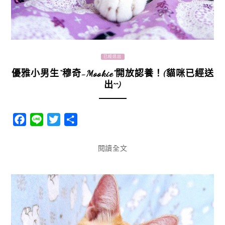
已經送出
優雅小男生“穆奇-Mookie”開放認養！(貓咪已經送
出^^)
Facebook
Line
Twitter
分
享
閱讀全文