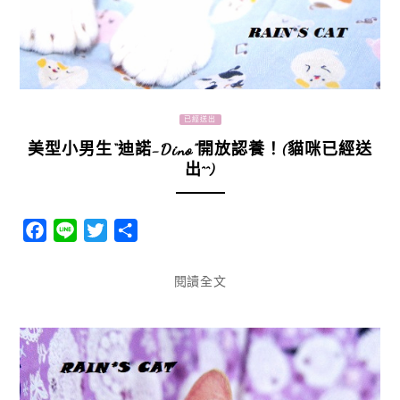
已經送出
美型小男生“迪諾-Dino”開放認養！(貓咪已經送
出^^)
Facebook
Line
Twitter
分
享
閱讀全文