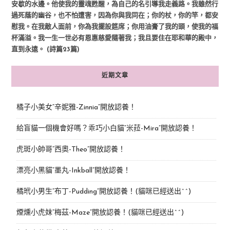
安歇的水邊。他使我的靈魂甦醒，為自己的名引導我走義路。我雖然行
過死蔭的幽谷，也不怕遭害，因為你與我同在；你的杖，你的竿，都安
慰我。在我敵人面前，你為我擺設筵席；你用油膏了我的頭，使我的福
杯滿溢。我一生一世必有恩惠慈愛隨著我；我且要住在耶和華的殿中，
直到永遠。 (詩篇23篇)
近期文章
橘子小美女“辛妮雅-Zinnia”開放認養！
給盲貓一個機會好嗎？乖巧小白貓“米菈-Mira”開放認養！
虎斑小帥哥“西奧-Theo”開放認養！
漂亮小黑貓“墨丸-Inkball”開放認養！
橘玳小男生“布丁-Pudding”開放認養！(貓咪已經送出^^)
煙燻小虎妹“梅茲-Maze”開放認養！(貓咪已經送出^^)