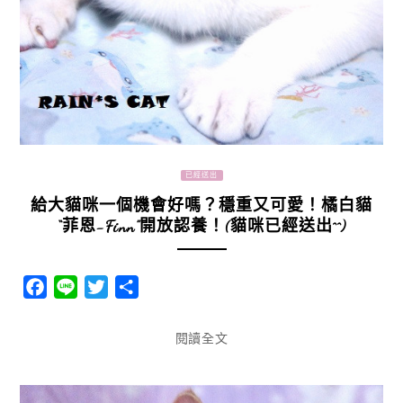
已經送出
給大貓咪一個機會好嗎？穩重又可愛！橘白貓
“菲恩-Finn”開放認養！(貓咪已經送出^^)
Facebook
Line
Twitter
分
享
閱讀全文