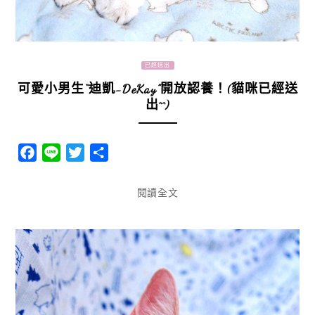
已經送出
可愛小男生“迪凱-DeKay”開放認養！(貓咪已經送
出^^)
Facebook
Line
Twitter
分
享
閱讀全文