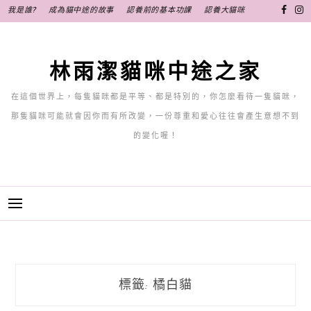
跳
我是誰?
成為貓中途的故事
認養前的基本功課
認養大貓咪
至
主
要
林雨潔貓咪中途之家
內
容
在這個世界上，每隻貓咪都是平等、都是特別的，你怎麼看待一隻貓咪，
那隻貓咪可能就會因你而有所改變，一份尊重和愛心往往會產生意想不到
的變化喔！
標籤:
橘白貓