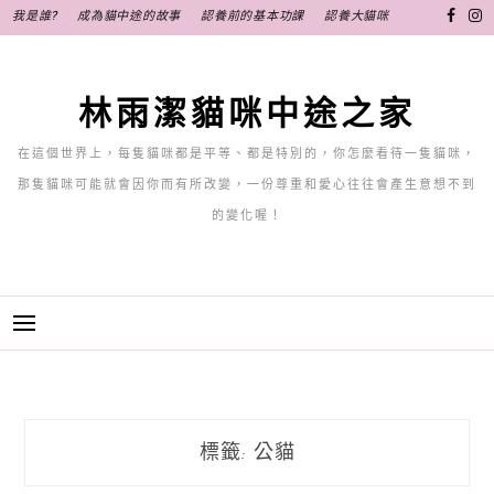
跳
我是誰?
成為貓中途的故事
認養前的基本功課
認養大貓咪
至
主
要
林雨潔貓咪中途之家
內
容
在這個世界上，每隻貓咪都是平等、都是特別的，你怎麼看待一隻貓咪，
那隻貓咪可能就會因你而有所改變，一份尊重和愛心往往會產生意想不到
的變化喔！
標籤:
公貓