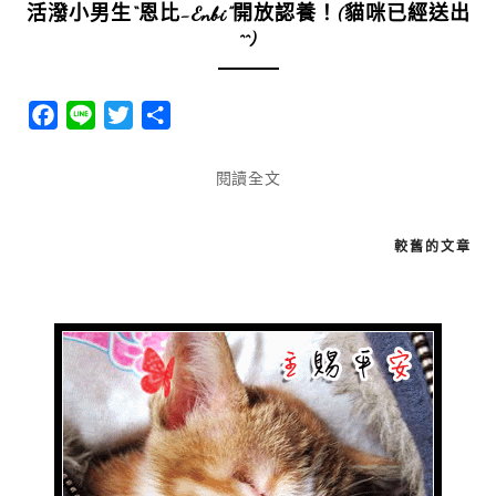
活潑小男生“恩比-Enbi”開放認養！(貓咪已經送出
^^)
Facebook
Line
Twitter
分
享
閱讀全文
較舊的文章
文
章
導
覽