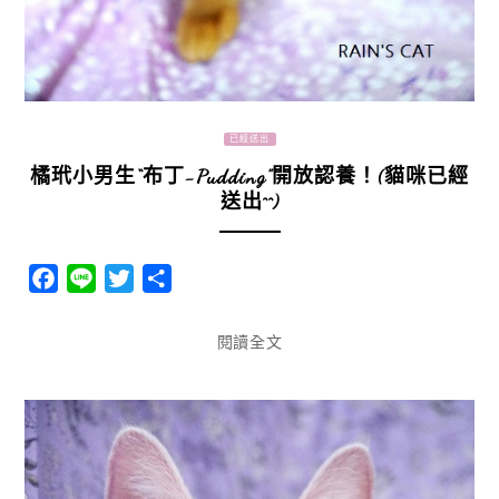
已經送出
橘玳小男生“布丁-Pudding”開放認養！(貓咪已經
送出^^)
Facebook
Line
Twitter
分
享
閱讀全文