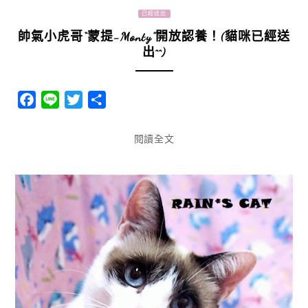
已經送出
帥氣小虎哥“蒙提-Monty”開放認養！(貓咪已經送
出^^)
Facebook
Line
Twitter
分
享
閱讀全文