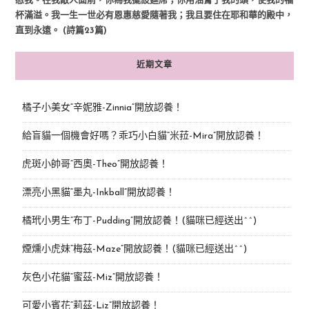
慰我。在我敵人面前，你為我擺設筵席；你用油膏了我的頭，使我的福
杯滿溢。我一生一世必有恩惠慈愛隨著我；我且要住在耶和華的殿中，
直到永遠。 (詩篇23篇)
近期文章
橘子小美女“辛妮雅-Zinnia”開放認養！
給盲貓一個機會好嗎？乖巧小白貓“米菈-Mira”開放認養！
虎斑小帥哥“西奧-Theo”開放認養！
漂亮小黑貓“墨丸-Inkball”開放認養！
橘玳小男生“布丁-Pudding”開放認養！(貓咪已經送出^^)
煙燻小虎妹“梅茲-Maze”開放認養！(貓咪已經送出^^)
灰色小花貓“蜜茲-Miz”開放認養！
可愛小賓花“莉茲-Liz”開放認養！