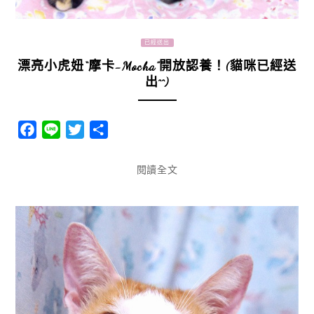
已經送出
漂亮小虎妞“摩卡-Mocha”開放認養！(貓咪已經送
出^^)
Facebook
Line
Twitter
分
享
閱讀全文