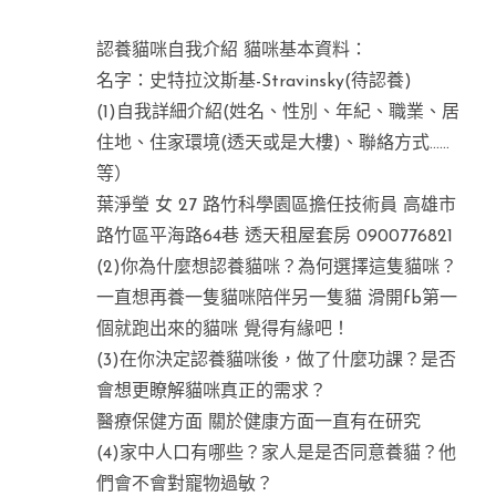
認養貓咪自我介紹 貓咪基本資料：
名字：史特拉汶斯基-Stravinsky(待認養)
(1)自我詳細介紹(姓名、性別、年紀、職業、居
住地、住家環境(透天或是大樓)、聯絡方式……
等）
葉淨瑩 女 27 路竹科學園區擔任技術員 高雄市
路竹區平海路64巷 透天租屋套房 0900776821
(2)你為什麼想認養貓咪？為何選擇這隻貓咪？
一直想再養一隻貓咪陪伴另一隻貓 滑開fb第一
個就跑出來的貓咪 覺得有緣吧！
(3)在你決定認養貓咪後，做了什麼功課？是否
會想更瞭解貓咪真正的需求？
醫療保健方面 關於健康方面一直有在研究
(4)家中人口有哪些？家人是是否同意養貓？他
們會不會對寵物過敏？