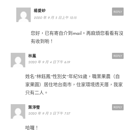
楊愛紗
REPLY
2020 年 9 月 5 日上午 12:15
您好，已有寄自介到mail。再麻煩您看看有沒
有收到喲！
林鳳
REPLY
2020 年 9 月 4 日下午 6:19
姓名~林鈺鳳~性別女~年紀52歲，職業果農（自
家果圓）居住地台南市，住家環境透天厝，我家
只有二人。
葉淨瑩
REPLY
2020 年 9 月 5 日下午 7:57
哈囉！