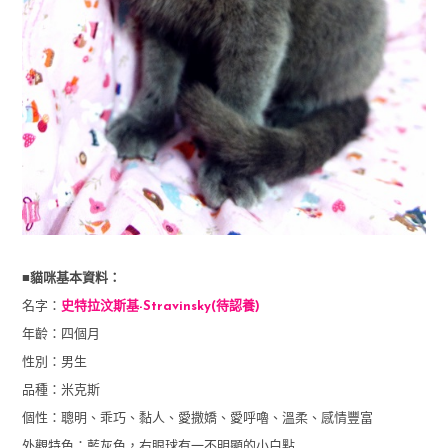
■貓咪基本資料：
名字：
史特拉汶斯基-Stravinsky(待認養)
年齡：四個月
性別：男生
品種：米克斯
個性：聰明、乖巧、黏人、愛撒嬌、愛呼嚕、溫柔、
感情豐富
外觀特色：藍灰色，右眼球有一不明顯的小白點