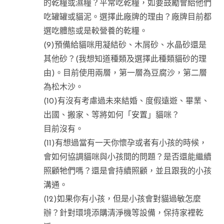
的乾糧或濕糧？平常吃乾糧，如要鼓勵會給他們
吃罐罐或貓泥。選擇此廠牌的理由？廠牌目前都
選吃體態或是較營養的乾糧。
(9)預備給貓咪用凝結砂、木屑砂、水晶砂還是
其他砂？(我想知道種類及選擇此種類貓砂的理
由)。目前使用兩層，第一層為豆腐沙，第二層
為松木沙。
(10)有沒有考慮過未來結婚、度假遠遊、畢業、
出國、搬家、等將如何「安置」貓咪？
目前沒有。
(11)有想過當有一天你懷孕或者有小孩的時候，
會如何協調貓咪與小孩間的問題？是否還能繼續
照顧牠們嗎？還是會持續照顧，並且跟我的小孩
溝通。
(12)如果你有小孩，但是小孩會對貓過敏怎麼
辦？針對環境添購清淨機等設備，保持家裡乾