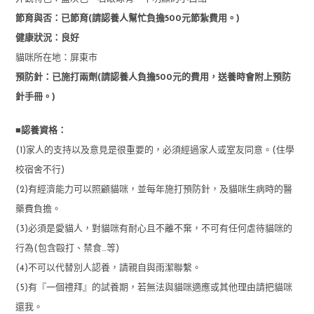
節育與否：已節育(請認養人幫忙負擔500元節紮費用。)
健康狀況：良好
貓咪所在地：屏東市
預防針：已施打兩劑(請認養人負擔500元的費用，送養時會附上預防
針手冊。)
■認養資格：
(1)家人的支持以及意見是很重要的，必須經過家人或室友同意。(住學
校宿舍不行)
(2)有經濟能力可以照顧貓咪，並每年施打預防針，及貓咪生病時的醫
藥費負擔。
(3)必須是愛貓人，對貓咪有耐心且不離不棄，不可有任何虐待貓咪的
行為(包含毆打、禁食…等)
(4)不可以代替別人認養，請親自與雨潔聯繫。
(5)有『一個禮拜』的試養期，若無法與貓咪適應或其他理由請把貓咪
還我。