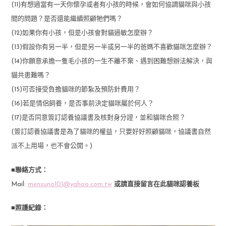
(11)有想過當有一天你懷孕或者有小孩的時候，會如何協調貓咪與小孩
間的問題？是否還能繼續照顧牠們嗎？
(12)如果你有小孩，但是小孩會對貓過敏怎麼辦？
(13)假設你有另一半，但是另一半或另一半的爸媽不喜歡貓咪怎麼辦？
(14)你願意承擔一隻毛小孩的一生不離不棄、遇到困難想辦法解決，與
貓共患難嗎？
(15)可否接受負擔貓咪的節紮及預防針費用？
(16)若是情侶飼養，是否事前決定貓咪屬於何人？
(17)是否同意簽訂認養協議書及核對身分證，並和貓咪合照？
(簽訂認養協議書是為了貓咪的權益，只要好好照顧貓咪，協議書自然
派不上用場，也不會公開。)
■聯絡方式：
Mail:
mensuno101@yahoo.com.tw
或請直接留言在此貓咪認養板
■照護紀錄：