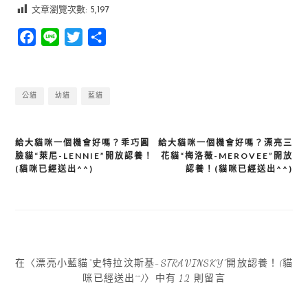
文章瀏覽次數:
5,197
Facebook
Line
Twitter
分
享
公貓
幼貓
藍貓
給大貓咪一個機會好嗎？乖巧圓
給大貓咪一個機會好嗎？漂亮三
文
臉貓“萊尼-LENNIE”開放認養！
花貓“梅洛薇-MEROVEE”開放
章
(貓咪已經送出^^)
認養！(貓咪已經送出^^)
導
覽
在〈漂亮小藍貓“史特拉汶斯基-STRAVINSKY”開放認養！(貓
咪已經送出^^)〉中有 12 則留言