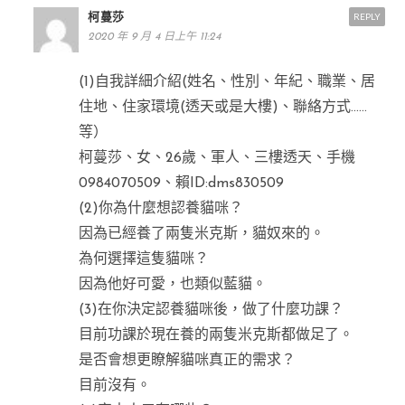
柯蔓莎
REPLY
2020 年 9 月 4 日上午 11:24
(1)自我詳細介紹(姓名、性別、年紀、職業、居
住地、住家環境(透天或是大樓)、聯絡方式……
等）
柯蔓莎、女、26歲、軍人、三樓透天、手機
0984070509、賴ID:dms830509
(2)你為什麼想認養貓咪？
因為已經養了兩隻米克斯，貓奴來的。
為何選擇這隻貓咪？
因為他好可愛，也類似藍貓。
(3)在你決定認養貓咪後，做了什麼功課？
目前功課於現在養的兩隻米克斯都做足了。
是否會想更瞭解貓咪真正的需求？
目前沒有。