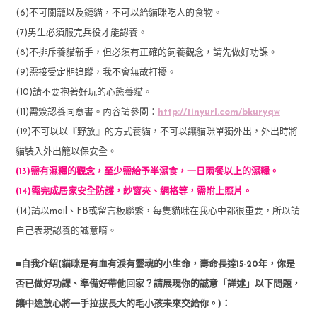
(6)不可關籠以及鏈貓，不可以給貓咪吃人的食物。
(7)男生必須服完兵役才能認養。
(8)不排斥養貓新手，但必須有正確的飼養觀念，請先做好功課。
(9)需接受定期追蹤，我不會無故打擾。
(10)請不要抱著好玩的心態養貓。
(11)需簽認養同意書。內容請參閱：
http://tinyurl.com/bkuryqw
(12)不可以以『野放』的方式養貓，不可以讓貓咪單獨外出，外出時將
貓裝入外出籠以保安全。
(13)需有濕糧的觀念，至少需給予半濕食，一日兩餐以上的濕糧。
(14)需完成居家安全防護，紗窗夾、網格等，需附上照片。
(14)請以mail、FB或留言板聯繫，每隻貓咪在我心中都很重要，所以請
自己表現認養的誠意唷。
■自我介紹(貓咪是有血有淚有靈魂的小生命，壽命長達15-20年，你是
否已做好功課、準備好帶他回家？請展現你的誠意「詳述」以下問題，
讓中途放心將一手拉拔長大的毛小孩未來交給你。)：