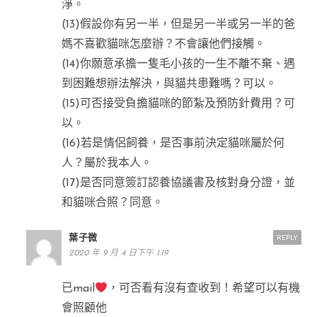
淨。
(13)假設你有另一半，但是另一半或另一半的爸
媽不喜歡貓咪怎麼辦？不會讓他們接觸。
(14)你願意承擔一隻毛小孩的一生不離不棄、遇
到困難想辦法解決，與貓共患難嗎？可以。
(15)可否接受負擔貓咪的節紮及預防針費用？可
以。
(16)若是情侶飼養，是否事前決定貓咪屬於何
人？屬於我本人。
(17)是否同意簽訂認養協議書及核對身分證，並
和貓咪合照？同意。
葉子微
REPLY
2020 年 9 月 4 日下午 1:19
已mail
，可否看有沒有查收到！希望可以有機
會照顧他