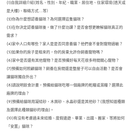
(1)自我詳細介紹(姓名、性別、年紀、職業、居住地、住家環境(透天或
是大樓)、聯絡方式……等）
(2)你為什麼想認養貓咪？為何選擇這隻貓咪？
(3)在你決定認養貓咪後，做了什麼功課？是否會想更瞭解貓咪真正的
需求？
(4)家中人口有哪些？家人是是否同意養貓？他們會不會對寵物過敏？
(5)如果你的房子是租來的，你的房東允許你飼養寵物嗎？
(6)家中是否還有其他寵物？是否預備好每天花很多時間關心寵物？
(7)預備如何照顧貓咪？飼養在房間還是整屋子可以自由活動？是否會
讓貓咪獨自外出？
(8)請說明飲食計畫，預備給貓咪吃哪一個廠牌的乾糧或濕糧？選擇此
廠牌的理由？
(9)預備給貓咪用凝結砂、木屑砂、水晶砂還是其他砂？(我想知道種類
及選擇此種類貓砂的理由)。
(10)有沒有考慮過未來結婚、度假遠遊、畢業、出國、搬家、等將如何
「安置」貓咪？