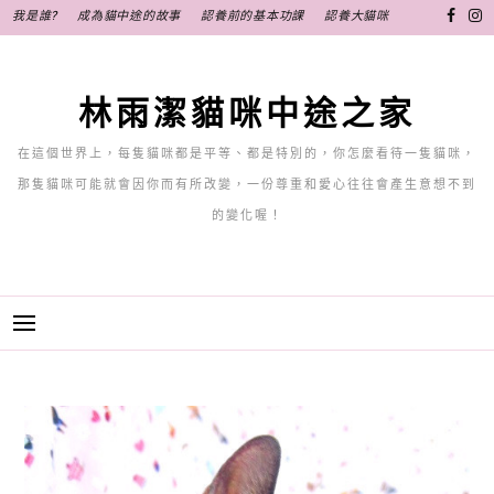
跳
我是誰?
成為貓中途的故事
認養前的基本功課
認養大貓咪
至
主
要
林雨潔貓咪中途之家
內
容
在這個世界上，每隻貓咪都是平等、都是特別的，你怎麼看待一隻貓咪，
那隻貓咪可能就會因你而有所改變，一份尊重和愛心往往會產生意想不到
的變化喔！