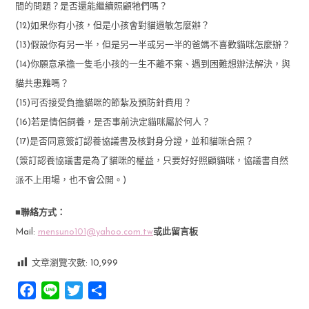
間的問題？是否還能繼續照顧牠們嗎？
(12)如果你有小孩，但是小孩會對貓過敏怎麼辦？
(13)假設你有另一半，但是另一半或另一半的爸媽不喜歡貓咪怎麼辦？
(14)你願意承擔一隻毛小孩的一生不離不棄、遇到困難想辦法解決，與
貓共患難嗎？
(15)可否接受負擔貓咪的節紮及預防針費用？
(16)若是情侶飼養，是否事前決定貓咪屬於何人？
(17)是否同意簽訂認養協議書及核對身分證，並和貓咪合照？
(簽訂認養協議書是為了貓咪的權益，只要好好照顧貓咪，協議書自然
派不上用場，也不會公開。)
■聯絡方式：
Mail:
mensuno101@yahoo.com.tw
或此留言板
文章瀏覽次數:
10,999
Facebook
Line
Twitter
分
享