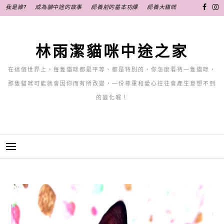
跳
我是誰?
成為貓中途的故事
認養前的基本功課
認養大貓咪
至
主
要
林雨潔貓咪中途之家
內
容
在這個世界上，每隻貓咪都是平等、都是特別的，你怎麼看待一隻貓咪，
那隻貓咪可能就會因你而有所改變，一份尊重和愛心往往會產生意想不到
的變化喔！