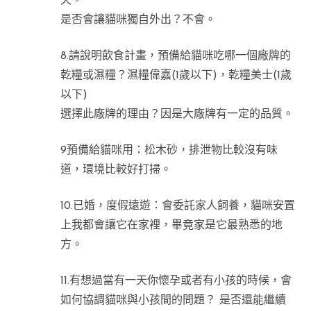
天。
是否會讓貓咪獨自外出？不會。
8.請說明飲食計畫，預備給貓咪吃哪一個廠牌的
乾糧或濕糧？濕糧偉嘉(1歲以下)，乾糧美士(1歲
以下)
選擇此廠牌的理由？因是大廠牌有一定的品質。
9預備給貓咪用：松木砂，排泄物比較沒有味
道，環境比較好打掃。
10.已婚，度假遠遊：會委託家人飼養，貓咪安置
上我都會讓它在家裡，畢竟家是它最熟悉的地
方。
11.有想過當有一天你懷孕或者有小孩的時候，會
如何協調貓咪與小孩間的問題？ 是否還能繼續