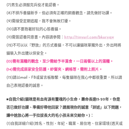
(7)男生必須服完兵役才能認養。
(8)不排斥養貓新手，但必須有正確的飼養觀念，請先做好功課。
(9)需接受定期追蹤，我不會無故打擾。
(10)請不要抱著好玩的心態養貓。
(11)需簽認養同意書。內容請參閱：
http://tinyurl.com/bkuryqw
(12)不可以以『野放』的方式養貓，不可以讓貓咪單獨外出，外出時將
貓裝入外出籠以保安全。
(13)需有濕糧的觀念，至少需給予半濕食，一日兩餐以上的濕糧。
(14)需完成居家安全防護，紗窗夾、網格等，需附上照片。
(15)請以mail、FB或留言板聯繫，每隻貓咪在我心中都很重要，所以請
自己表現認養的誠意。
■自我介紹(貓咪是有血有淚有靈魂的小生命，壽命長達15-20年，你是
否已做好功課、準備好帶他回家？請展現你的誠意「詳述」以下問題，
讓中途放心將一手拉拔長大的毛小孩未來交給你。)：
(1)自我詳細介紹(姓名、性別、年紀、職業、居住地、住家環境(透天或