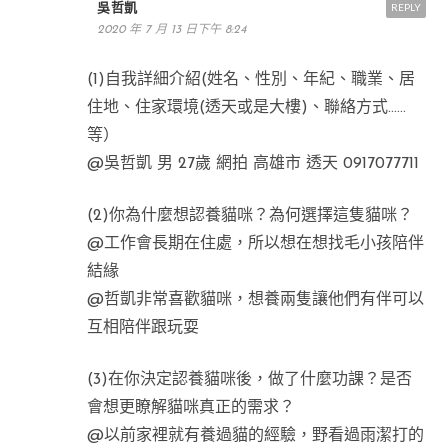
吳哲凱
REPLY
2020 年 7 月 13 日下午 8:24
(1)自我詳細介紹(姓名、性別、年紀、職業、居
住地、住家環境(透天或是大樓)、聯絡方式……
等）
@吳哲凱 男 27歲 網拍 高雄市 透天 0917077711
(2)你為什麼想認養貓咪？為何選擇這隻貓咪？
@工作會長期在住處，所以想在想找毛小孩陪伴
結緣
@哲凱非常喜歡貓咪，想養兩隻讓他們有伴可以
互相陪伴跟玩耍
(3)在你決定認養貓咪後，做了什麼功課？是否
會想更瞭解貓咪真正的需求？
@以前家裡就有養過貓的經驗，野看過雨潔打的