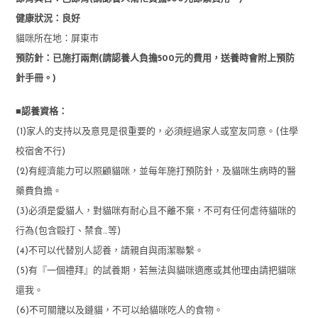
健康狀況：良好
貓咪所在地：屏東市
預防針：已施打兩劑(請認養人負擔500元的費用，送養時會附上預防
針手冊。)
■認養資格：
(1)家人的支持以及意見是很重要的，必須經過家人或室友同意。(住學
校宿舍不行)
(2)有經濟能力可以照顧貓咪，並每年施打預防針，及貓咪生病時的醫
藥費負擔。
(3)必須是愛貓人，對貓咪有耐心且不離不棄，不可有任何虐待貓咪的
行為(包含毆打、禁食…等)
(4)不可以代替別人認養，請親自與雨潔聯繫。
(5)有『一個禮拜』的試養期，若無法與貓咪適應或其他理由請把貓咪
還我。
(6)不可關籠以及鏈貓，不可以給貓咪吃人的食物。