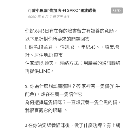
可愛小黑貓“費加洛-FIGARO”開放認養
REPLY
2020 年 6 月 7 日下午 5:13
你好:6月5日有在你的臉書留言有認養的意願，
以下是針對你所要求的問題回答
1. 姓名:段孟君 、 性別:女 、年紀:45、、職業:會
計、居住地:屏東市
住家環境:透天， 聯絡方式:：用臉書的通訊聯絡
再提供LINE。
2. 你為什麼想認養貓咪？答:家裡有一隻貓(乳牛
配色)，想在在養一隻陪伴它
為何選擇這隻貓咪？一直想要養一隻全黑的貓，
我很喜觀它的眼睛 。
3.在你決定認養貓咪後，做了什麼功課？有上網