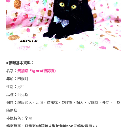
■貓咪基本資料：
名字：
費加洛-Figaro(待認養)
年齡：四個月
性別：男生
品種：米克斯
個性：超級親人、活潑、愛撒嬌、愛呼嚕、黏人、沒脾氣、外向、可以
隨便撸
外觀特色：全黑
節育與否：已節育(請認養人幫忙負擔500元節紮費用。)