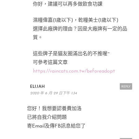
你好，建議可以再多做飲食功課
濕糧偉嘉(1歲以下)，乾糧美士(1歲以下)
選擇此廠牌的理由？因是大廠牌有一定的品
質。
這些牌子是貓友圈滿出名的不推喔~
可參考這篇文章
https://raincats.com.tw/beforeadopt
ELIJAH
REPLY
2020 年 6 月 29 日下午 1:34
您好！我想要認養費加洛
已將自我介紹問題
寄Email及傳FB訊息給您了