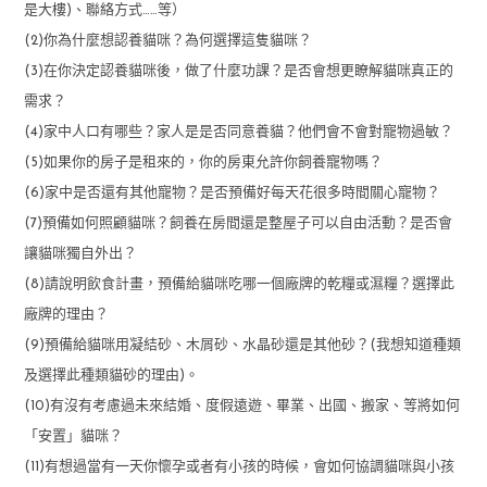
是大樓)、聯絡方式……等）
(2)你為什麼想認養貓咪？為何選擇這隻貓咪？
(3)在你決定認養貓咪後，做了什麼功課？是否會想更瞭解貓咪真正的
需求？
(4)家中人口有哪些？家人是是否同意養貓？他們會不會對寵物過敏？
(5)如果你的房子是租來的，你的房東允許你飼養寵物嗎？
(6)家中是否還有其他寵物？是否預備好每天花很多時間關心寵物？
(7)預備如何照顧貓咪？飼養在房間還是整屋子可以自由活動？是否會
讓貓咪獨自外出？
(8)請說明飲食計畫，預備給貓咪吃哪一個廠牌的乾糧或濕糧？選擇此
廠牌的理由？
(9)預備給貓咪用凝結砂、木屑砂、水晶砂還是其他砂？(我想知道種類
及選擇此種類貓砂的理由)。
(10)有沒有考慮過未來結婚、度假遠遊、畢業、出國、搬家、等將如何
「安置」貓咪？
(11)有想過當有一天你懷孕或者有小孩的時候，會如何協調貓咪與小孩