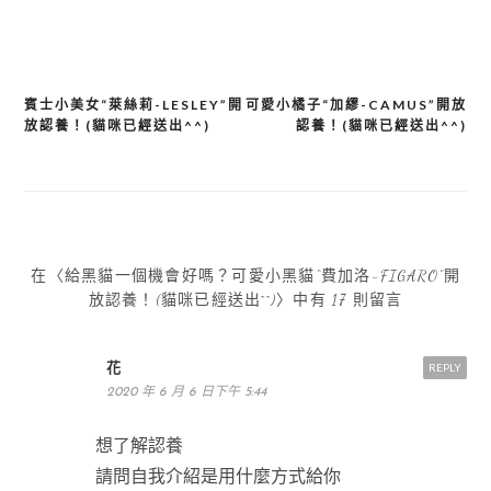
賓士小美女“萊絲莉-LESLEY”開
可愛小橘子“加繆-CAMUS”開放
文
放認養！(貓咪已經送出^^)
認養！(貓咪已經送出^^)
章
導
覽
在〈給黑貓一個機會好嗎？可愛小黑貓“費加洛-FIGARO”開
放認養！(貓咪已經送出^^)〉中有 17 則留言
花
REPLY
2020 年 6 月 6 日下午 5:44
想了解認養
請問自我介紹是用什麼方式給你