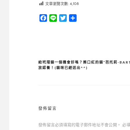
文章瀏覽次數:
4,108
Facebook
Line
Twitter
分
享
給玳瑁貓一個機會好嗎？擦口紅的貓“芭托莉-BART
文
放認養！(貓咪已經送出^^)
章
導
覽
發佈留言
發佈留言必須填寫的電子郵件地址不會公開。
必