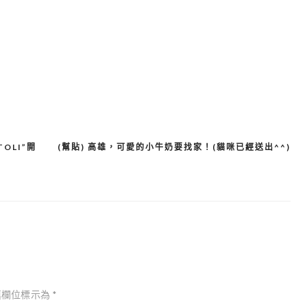
OLI”開
(幫貼) 高雄，可愛的小牛奶要找家！(貓咪已經送出^^)
填欄位標示為
*