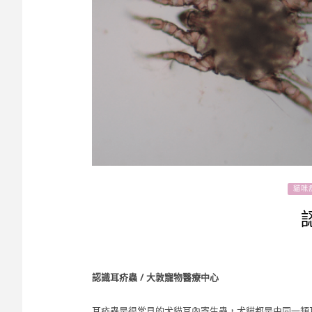
貓咪
認識耳疥蟲
/
大敦寵物醫療中心
耳疥蟲是很常見的犬貓耳內寄生蟲，犬貓都是由同一類