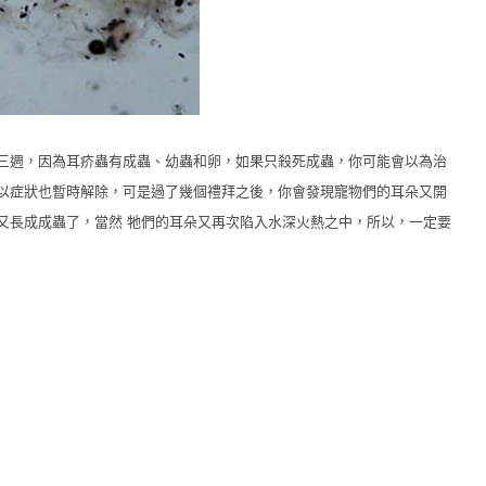
三週，因為耳疥蟲有成蟲、幼蟲和卵，如果只殺死成蟲，你可能會以為治
以症狀也暫時解除，可是過了幾個禮拜之後，你會發現寵物們的耳朵又開
又長成成蟲了，當然 牠們的耳朵又再次陷入水深火熱之中，所以，一定要