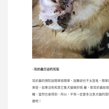
↑耳疥蟲分泌的耳垢
耳疥蟲的預防說簡單很簡單，說難卻也不太容易，簡單
美容，如果沒有和其它隻犬貓做好隔 離，那耳疥蟲就
觸，當然也會得到，所以，平常一定要多注意犬貓的環
療吧！