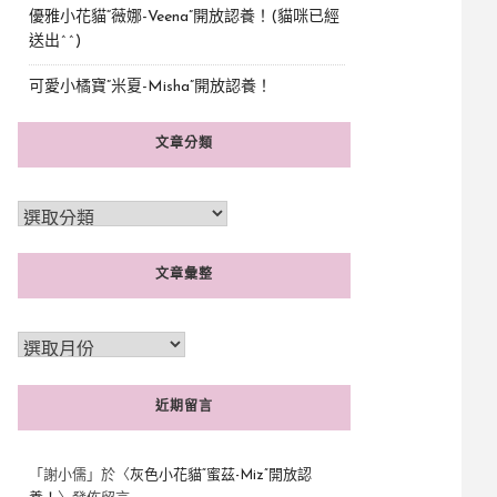
優雅小花貓“薇娜-Veena”開放認養！(貓咪已經
送出^^)
可愛小橘寶”米夏-Misha”開放認養！
文章分類
文章彙整
近期留言
「
謝小儒
」於〈
灰色小花貓“蜜茲-Miz”開放認