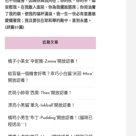
也不怕遭害，因為你與我同在；你的杖，你的竿，都
安慰我。在我敵人面前，你為我擺設筵席；你用油膏
了我的頭，使我的福杯滿溢。我一生一世必有恩惠慈
愛隨著我；我且要住在耶和華的殿中，直到永遠。
(詩篇23篇)
近期文章
橘子小美女“辛妮雅-Zinnia”開放認養！
給盲貓一個機會好嗎？乖巧小白貓“米菈-Mira”
開放認養！
虎斑小帥哥“西奧-Theo”開放認養！
漂亮小黑貓“墨丸-Inkball”開放認養！
橘玳小男生“布丁-Pudding”開放認養！(貓咪已
經送出^^)