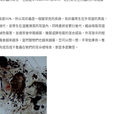
高達50%，所以耳疥蟲是一個蠻常見的疾病。耳疥蟲寄生在外耳道的表面，
接代，並寄生在溫暖潮濕的耳道內，同時產卵並繁衍後代。藉由吸取耳道
械性傷害，並通常會伴隨細菌、黴菌或酵母菌的混合感染。外耳發炎的程
蟲會越來越多，當然寵物們也越來越癢，您可以想一想，平常如果有一隻
有成百成千隻蟲在牠們的耳朵裡啃食，那是多麼難受。