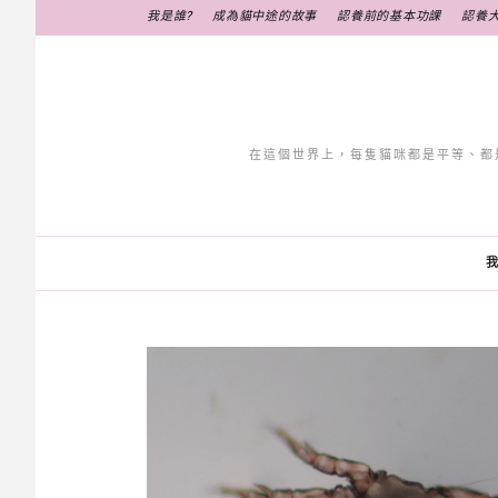
跳
我是誰?
成為貓中途的故事
認養前的基本功課
認養
至
主
要
內
容
在這個世界上，每隻貓咪都是平等、都
我