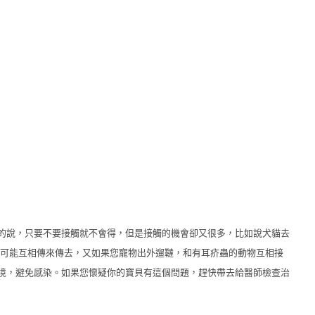
的說，只要不要接觸就不會得，但是接觸的機會卻又很多，比如說犬貓去
很可能互相傳來傳去，又如果您寵物出外遛韃，和有耳疥蟲的動物互相接
境，避免感染。如果您懷疑你的寶貝有這個問題，趕快帶去給醫師檢查治