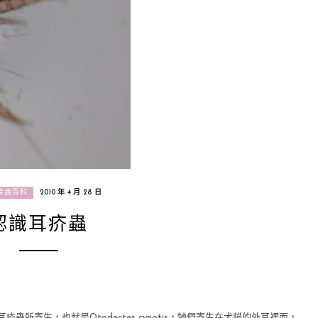
疾病百科
2010 年 4 月 28 日
認識耳疥蟲
耳疥蟲所寄生，也就是
Otodectes cynotis
，牠們寄生在犬貓的外耳裡面，