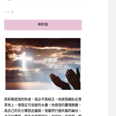
« 6 月
神的話
耶和華是我的牧者，我必不致缺乏。他使我躺臥在青
草地上，領我在可安歇的水邊。他使我的靈魂甦醒，
為自己的名引導我走義路。我雖然行過死蔭的幽谷，