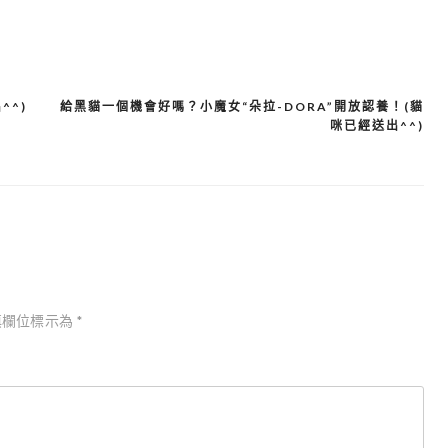
^^)
給黑貓一個機會好嗎？小魔女“朵拉-DORA”開放認養！(貓
咪已經送出^^)
填欄位標示為
*