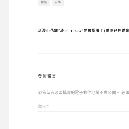
節紮
麻醉
活潑小花貓“堤可-TICO”開放認養！(貓咪已經送出
文
章
導
覽
發佈留言
發佈留言必須填寫的電子郵件地址不會公開。
必
留言
*