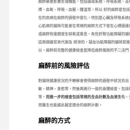
麻醉藥會影響生理機能，包括循環系統、呼吸系統、及
搏、血氧、呼吸、血壓、體溫等，所以 好的麻醉是包
在的疾病在麻醉的過程中惡化，特別是心臟及呼吸系統
心肌病的貓咪可能會在常規的麻醉方式下發生心搏過速
或麻醉恢復期發生缺氧或窒息，有些肝腎功能障礙的貓
這兩個器官來代謝及 排泄的，凝血功能障礙的貓咪若
以，麻醉前完整的健康檢查是降低麻醉風險的不二法門
麻醉前的風險評估
對貓咪健康狀況的不瞭解會使得麻醉的過程中狀況百出
敏、精神、食慾等，然後再進行一般的身體檢查，包括
等，
而進一步的檢查包括常規的全血計數及血液生化
、
而醫生也能據此擬定適合的麻醉計劃。
麻醉的方式