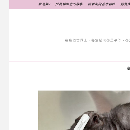
跳
我是誰?
成為貓中途的故事
認養前的基本功課
認養
至
主
要
內
容
在這個世界上，每隻貓咪都是平等、都
我