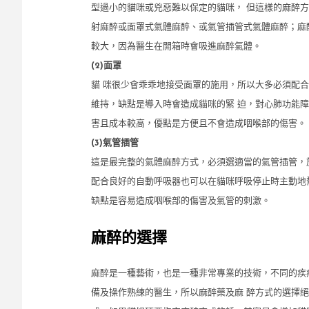
型過小的貓咪或兇惡難以保定的貓咪， 但這樣的麻醉
射麻醉或面罩式氣體麻醉、或氣管插管式氣體麻醉；麻
較大，因為醫生在開箱時會吸進麻醉氣體。
(2)
面罩
貓 咪很少會乖乖地接受面罩的施用，所以大多必須配
維持，缺點是導入時會造成貓咪的緊 迫，對心肺功能障
害且成本較高，優點是方便且不會造成咽喉部的傷害。
(3)
氣管插管
這是最完整的氣體麻醉方式，必須選適當的氣管插管，
配合良好的自動呼吸器也可以在貓咪呼吸停止時主動地
缺點是容易造成咽喉部的傷害及氣管的刺激。
麻醉的選擇
麻醉是一種藝術，也是一種非常專業的技術，不同的疾
備及操作熟練的醫生，所以麻醉藥及麻 醉方式的選擇