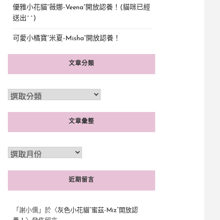
優雅小花貓“薇娜-Veena”開放認養！(貓咪已經
送出^^)
可愛小橘寶”米夏-Misha”開放認養！
文章分類
文章彙整
近期留言
「
謝小儒
」於〈
灰色小花貓“蜜茲-Miz”開放認