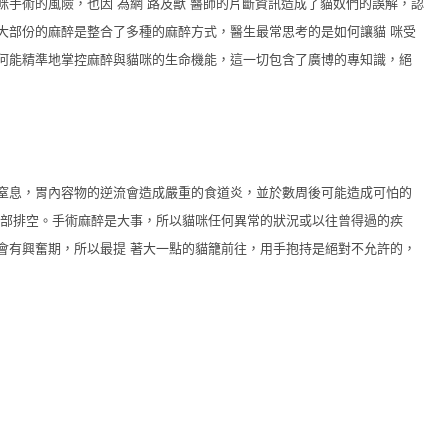
手術的風險，也因 為網 路及獸 醫師的片斷資訊造成了貓奴們的誤解，認
大部份的麻醉是整合了多種的麻醉方式，醫生最常思考的是如何讓貓 咪受
何能精準地掌控麻醉與貓咪的生命機能，這一切包含了廣博的專知識，絕
窒息，胃內容物的逆流會造成嚴重的食道炎，並於數周後可能造成可怕的
胃部排空。手術麻醉是大事，所以貓咪任何異常的狀況或以往曾得過的疾
會有興奮期，所以最提 著大一點的貓籠前往，用手抱持是絕對不允許的，