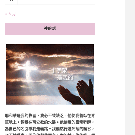
« 6 月
神的話
耶和華是我的牧者，我必不致缺乏。他使我躺臥在青
草地上，領我在可安歇的水邊。他使我的靈魂甦醒，
為自己的名引導我走義路。我雖然行過死蔭的幽谷，