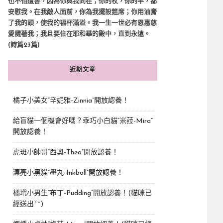
也不怕遭害，因為你與我同在；你的杖，你的竿，都
安慰我。在我敵人面前，你為我擺設筵席；你用油膏
了我的頭，使我的福杯滿溢。我一生一世必有恩惠慈
愛隨著我；我且要住在耶和華的殿中，直到永遠。
(詩篇23篇)
近期文章
橘子小美女“辛妮雅-Zinnia”開放認養！
給盲貓一個機會好嗎？乖巧小白貓“米菈-Mira”
開放認養！
虎斑小帥哥“西奧-Theo”開放認養！
漂亮小黑貓“墨丸-Inkball”開放認養！
橘玳小男生“布丁-Pudding”開放認養！(貓咪已
經送出^^)