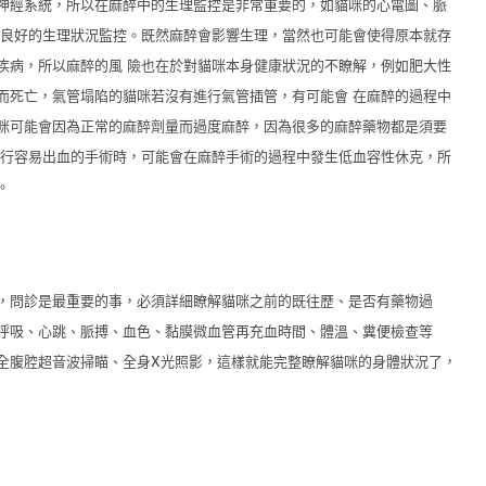
神經系統，所以在麻醉中的生理監控是非常重要的，如貓咪的心電圖、脈
括良好的生理狀況監控。既然麻醉會影響生理，當然也可能會使得原本就存
疾病，所以麻醉的風 險也在於對貓咪本身健康狀況的不瞭解，例如肥大性
而死亡，氣管塌陷的貓咪若沒有進行氣管插管，有可能會 在麻醉的過程中
咪可能會因為正常的麻醉劑量而過度麻醉，因為很多的麻醉藥物都是須要
進行容易出血的手術時，可能會在麻醉手術的過程中發生低血容性休克，所
。
，問診是最重要的事，必須詳細瞭解貓咪之前的既往歷、是否有藥物過
呼吸、心跳、脈搏、血色、黏膜微血管再充血時間、體溫、糞便檢查等
全腹腔超音波掃瞄、全身
X
光照影，這樣就能完整瞭解貓咪的身體狀況了，