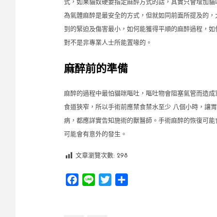
式，如果貓奴硬要指定麻醉方式的話，其實只會增加貓咪
為氣體麻醉是最安全的方式，但就如同前面所提及的，
到的緊迫及傷害最小，如何能獲得平順的麻醉過程，如
對不是非專業人士所能置喙的。
麻醉前的準備
麻醉的過程中最怕貓咪嘔吐，嘔吐物會阻塞氣管而造成
食道狹窄，所以手術前應禁食禁水至少 八個小時，讓
病，都應詳實告知施術的獸醫師。手術麻醉的恢復可能
可能會有意外的發生。
文章瀏覽次數:
298
Facebook
Line
Twitter
分
享