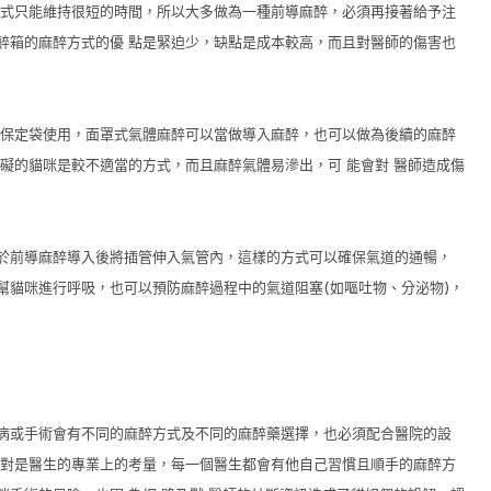
方式只能維持很短的時間，所以大多做為一種前導麻醉，必須再接著給予注
醉箱的麻醉方式的優 點是緊迫少，缺點是成本較高，而且對醫師的傷害也
合保定袋使用，面罩式氣體麻醉可以當做導入麻醉，也可以做為後續的麻醉
礙的貓咪是較不適當的方式，而且麻醉氣體易滲出，可 能會對 醫師造成傷
於前導麻醉導入後將插管伸入氣管內，這樣的方式可以確保氣道的通暢，
幫貓咪進行呼吸，也可以預防麻醉過程中的氣道阻塞
(
如嘔吐物、分泌物
)
，
病或手術會有不同的麻醉方式及不同的麻醉藥選擇，也必須配合醫院的設
絕對是醫生的專業上的考量，每一個醫生都會有他自己習慣且順手的麻醉方