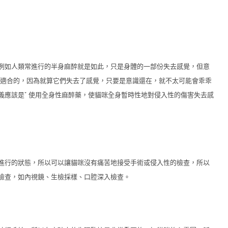
例如人類常進行的半身麻醉就是如此，只是身體的一部份失去感覺，但意
不適合的，因為就算它們失去了感覺，只要是意識還在，就不太可能會乖乖
義應該是” 使用全身性麻醉藥，使貓咪全身暫時性地對侵入性的傷害失去感
進行的狀態，所以可以讓貓咪沒有痛苦地接受手術或侵入性的檢查，所以
檢查，如內視鏡、生檢採樣、口腔深入檢查。