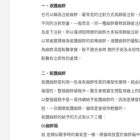
一、液體麻醉
也可以稱為注射麻醉，最常見的注射方式為靜脈注射、
不同的注射劑量，一般而言，同一種麻醉藥物其靜脈注
及皮下注射，所以僅須短時間的麻醉大多採用靜脈注射
以常被選擇做為氣體麻醉的前導麻醉。液體麻醉的優點
為麻醉深度較難掌握，較不適合長時 間的手術及未知
較難有立即性的處理。
二、氣體麻醉
氣體麻醉是利用一些具有麻醉性質的揮發性藥物，經由
循環的，整個麻醉過程中，醫生會根據生理監視器上的
以整個過程中是一直持續給予氣體麻醉的，因為是揮發
短，一旦關閉氣體麻醉，貓咪是會很快甦醒的。
氣體麻醉的給予的方式有以下三種：
(1)
麻醉箱
就 是類似戰爭時的毒氣室一樣，將貓咪放置於麻醉箱