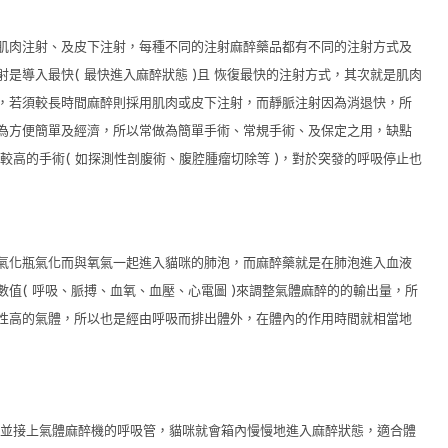
肌肉注射、及皮下注射，每種不同的注射麻醉藥品都有不同的注射方式及
射是導入最快
(
最快進入麻醉狀態
)
且 恢復最快的注射方式，其次就是肌肉
，若須較長時間麻醉則採用肌肉或皮下注射，而靜脈注射因為消退快，所
為方便簡單及經濟，所以常做為簡單手術、常規手術、及保定之用，缺點
性較高的手術
(
如探測性剖腹術、腹腔腫瘤切除等
)
，對於突發的呼吸停止也
氣化瓶氣化而與氧氣一起進入貓咪的肺泡，而麻醉藥就是在肺泡進入血液
數值
(
呼吸、脈搏、血氧、血壓、心電圖
)
來調整氣體麻醉的的輸出量，所
性高的氣體，所以也是經由呼吸而排出體外，在體內的作用時間就相當地
中並接上氣體麻醉機的呼吸管，貓咪就會箱內慢慢地進入麻醉狀態，適合體