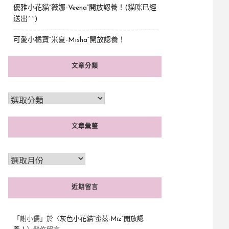
優雅小花貓“薇娜-Veena”開放認養！(貓咪已經
送出^^)
可愛小橘寶”米夏-Misha”開放認養！
文章分類
文章彙整
近期留言
「
謝小儒
」於〈
灰色小花貓“蜜茲-Miz”開放認