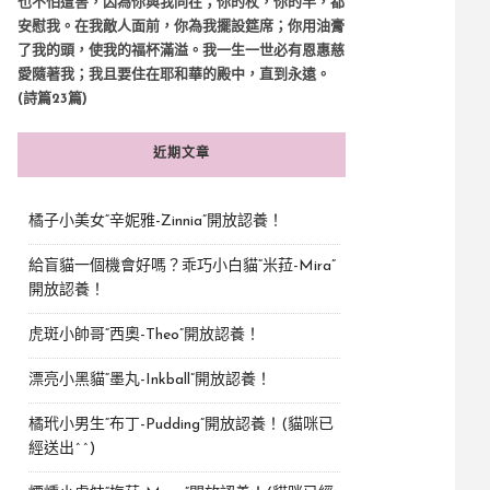
也不怕遭害，因為你與我同在；你的杖，你的竿，都
安慰我。在我敵人面前，你為我擺設筵席；你用油膏
了我的頭，使我的福杯滿溢。我一生一世必有恩惠慈
愛隨著我；我且要住在耶和華的殿中，直到永遠。
(詩篇23篇)
近期文章
橘子小美女“辛妮雅-Zinnia”開放認養！
給盲貓一個機會好嗎？乖巧小白貓“米菈-Mira”
開放認養！
虎斑小帥哥“西奧-Theo”開放認養！
漂亮小黑貓“墨丸-Inkball”開放認養！
橘玳小男生“布丁-Pudding”開放認養！(貓咪已
經送出^^)