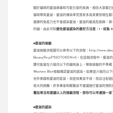
關於貓咪的愛滋病毒和可能引發的疾病，相信大家都已經
貓咪帶有愛滋，愛滋的傳染率究竟有多高其實到現在都
健康的免疫力也不會感染愛滋，愛滋的最高危險群，第
的貓，由此可知
避免愛滋感染的最好方法是：1、結紮 
■
愛滋的檢驗
愛滋檢驗流程圖可以參考以下的流程：http://www.idexx.com/vie
library/fiv.jsf?SSOTOKEN=0，在這
體可能留在六個月以下的貓咪身上，導致檢驗的不準確，
Western Blot檢驗確認愛滋的感染。如果是六
另外美國有愛滋的疫苗，但是效果並不佳，而且注射過
很大的困難，許多專家和獸醫並不建議施打愛滋的預防
醫如果沒有建議以上的檢驗流程，那你可以考慮換一家
■
愛滋的感染