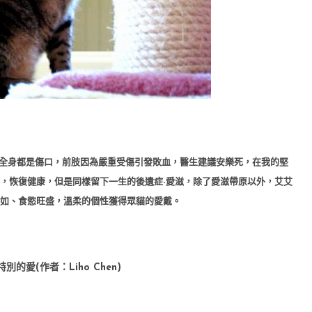
，全身都是傷口，前肢因為嚴重受傷引發敗血，醫生建議安樂死，在我的堅
養，恢復健康，但是同樣留下一生的後遺症-愛滋，除了愛滋帶原以外，艾艾
自如、食慾旺盛，溫柔的個性獲得眾貓的愛戴。
愛(作者：Liho Chen)