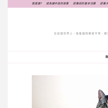
跳
我是誰?
成為貓中途的故事
認養前的基本功課
認養
至
主
要
內
容
在這個世界上，每隻貓咪都是平等、都
我