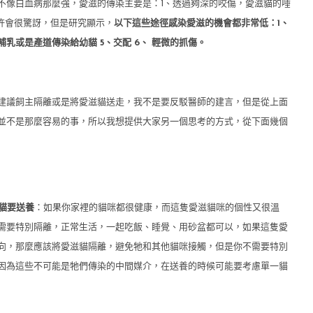
不像白血病那麼強，愛滋的傳染主要是：1、透過夠深的咬傷，愛滋貓的唾
許會很驚訝，但是研究顯示，
以下這些途徑感染愛滋的機會都非常低：1、
由哺乳或是產道傳染給幼貓 5、交配 6、 輕微的抓傷。
建議飼主隔離或是將愛滋貓送走，我不是要反駁醫師的建言，但是從上面
並不是那麼容易的事，所以我想提供大家另一個思考的方式，從下面幾個
滋貓要送養
：如果你家裡的貓咪都很健康，而這隻愛滋貓咪的個性又很溫
需要特別隔離，正常生活，一起吃飯、睡覺、用砂盆都可以，如果這隻愛
向，那麼應該將愛滋貓隔離，避免牠和其他貓咪接觸，但是你不需要特別
因為這些不可能是牠們傳染的中間媒介，在送養的時候可能要考慮單一貓