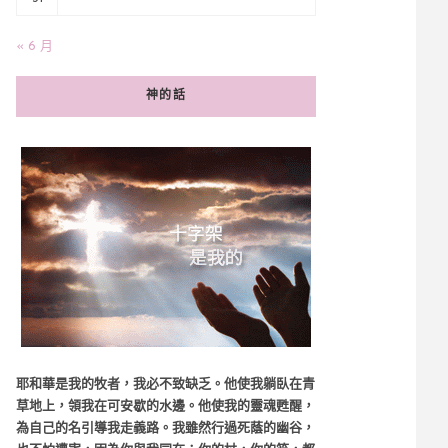
« 6 月
神的話
耶和華是我的牧者，我必不致缺乏。他使我躺臥在青
草地上，領我在可安歇的水邊。他使我的靈魂甦醒，
為自己的名引導我走義路。我雖然行過死蔭的幽谷，