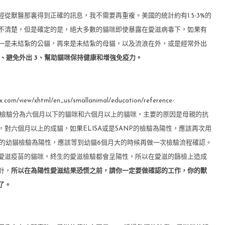
從獸醫那裏得到正確的訊息，我不需要再重複。美國的統計約有1.5-3%的
不清楚，但是確定的是，絕大多數的貓咪即使暴露在愛滋病毒下，如果有
一是未結紮的公貓，再來是未結紮的母貓，以及流浪在外，或是經常外出
2、避免外出 3、幫助貓咪保持健康和增強免疫力。
w/xhtml/en_us/smallanimal/education/reference-
個流程中，愛滋的檢驗分為六個月以下的貓咪和六個月以上的貓咪，主要的原因是母親的抗
對六個月以上的成貓，如果ELISA或是SANP的檢驗為陽性，應該再次用
個月以下的幼貓檢驗為陽性，應該等到幼貓6個月大的時候再做一次檢驗流程確認。
愛滋疫苗的貓咪，終生的愛滋檢驗都會呈陽性，所以在愛滋的篩檢上造成
針，
所以在為陽性愛滋結果恐慌之前，請你一定要做確認的工作，你的獸
了。