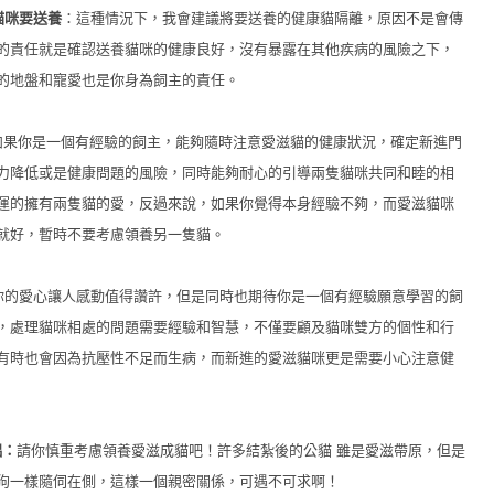
貓咪要送養
：這種情況下，我會建議將要送養的健康貓隔離，原因不是會傳
的責任就是確認送養貓咪的健康良好，沒有暴露在其他疾病的風險之下，
的地盤和寵愛也是你身為飼主的責任。
如果你是一個有經驗的飼主，能夠隨時注意愛滋貓的健康狀況，確定新進門
力降低或是健康問題的風險，同時能夠耐心的引導兩隻貓咪共同和睦的相
運的擁有兩隻貓的愛，反過來說，如果你覺得本身經驗不夠，而愛滋貓咪
就好，暫時不要考慮領養另一隻貓。
你的愛心讓人感動值得讚許，但是同時也期待你是一個有經驗願意學習的飼
，處理貓咪相處的問題需要經驗和智慧，不僅要顧及貓咪雙方的個性和行
有時也會因為抗壓性不足而生病，而新進的愛滋貓咪更是需要小心注意健
侶：
請你慎重考慮領養愛滋成貓吧！許多結紮後的公貓 雖是愛滋帶原，但是
狗一樣隨伺在側，這樣一個親密關係，可遇不可求啊！