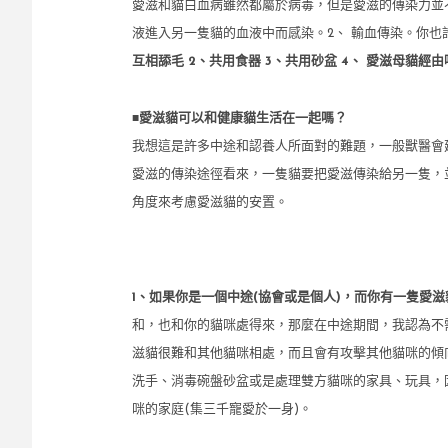
愛滋和貓白血病雖然都屬於病毒，但是愛滋的傳染力並
液進入另一隻貓的血液中而感染。2、 輸血傳染。你也
互相舔毛 2、共用食器 3、共用砂盆 4、 愛滋母貓經
■
愛滋貓可以和健康貓生活在一起嗎？
我想這是許多中途和認養人所面對的難題，一般獸醫會
愛滋的傳染途徑看來，一隻貓要把愛滋傳染給另一隻，
角度來考慮愛滋貓的安置。
1、如果你是一個中途(協會或是個人)，而你有一隻愛
和，也和你的貓咪處得來，那麼在中途期間，我認為不
滋貓很難和其他貓咪相處，而且會有攻擊其他貓咪的傾
洗手、消毒碗盤砂盆或是處理雙方貓咪的家具、玩具，
咪的家庭(集三千寵愛於一身)。